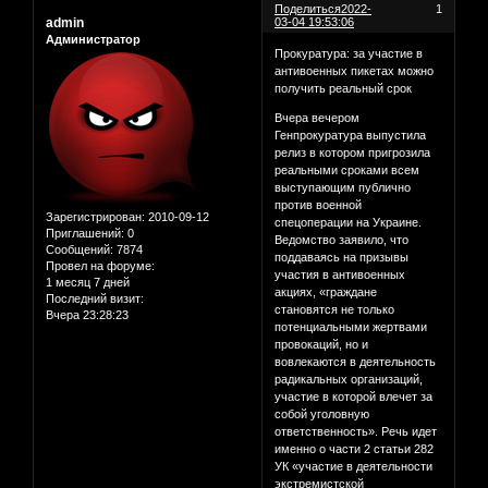
Поделиться
2022-
1
admin
03-04 19:53:06
Администратор
Прокуратура: за участие в
антивоенных пикетах можно
получить реальный срок
Вчера вечером
Генпрокуратура выпустила
релиз в котором пригрозила
реальными сроками всем
выступающим публично
против военной
Зарегистрирован
: 2010-09-12
спецоперации на Украине.
Приглашений:
0
Ведомство заявило, что
Сообщений:
7874
поддаваясь на призывы
Провел на форуме:
участия в антивоенных
1 месяц 7 дней
акциях, «граждане
Последний визит:
становятся не только
Вчера 23:28:23
потенциальными жертвами
провокаций, но и
вовлекаются в деятельность
радикальных организаций,
участие в которой влечет за
собой уголовную
ответственность». Речь идет
именно о части 2 статьи 282
УК «участие в деятельности
экстремистской