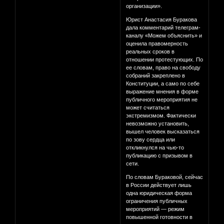
организации».
Юрист Анастасия Буракова
дала комментарий телеграм-
каналу «Можем объяснить» и
оценила правомерность
реальных сроков в
отношении протестующих. По
ее словам, право на свободу
собраний закреплено в
Конституции, а само по себе
выражение мнения в форме
публичного мероприятия не
может считаться
экстремизмом. Фактически
невозможно установить,
вышел человек высказаться
по зову сердца или
откликнулся на чью-то
публикацию с призывом в
сети.
По словам Бураковой, сейчас
в России действует лишь
одна юридическая форма
ограничения публичных
мероприятий — режим
повышенной готовности в