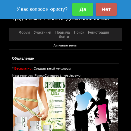
Град Москва. Новости. Доска объявлений
Форум
Участники
Правила
Поиск
Регистрация
Войти
Активные темы
Объявление
*
Бесплатно:
Создать такой же форум
Наш телеграм Рупор Солнцево
t.me/solncewo