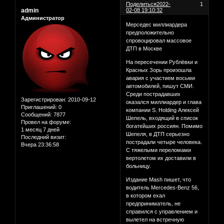
Поделиться
2022-
1
admin
02-08 19:10:32
Администратор
Мерседес миллиардера
предположительно
спровоцировал массовое
ДТП в Москве
На пересечении Рублёвки и
Красных Зорь произошла
авария с участием восьми
автомобилей, пишут СМИ.
Среди пострадавших
Зарегистрирован
: 2010-09-12
оказался миллиардер и глава
Приглашений:
0
компании S. Holding Алексей
Сообщений:
7877
Шепель, входящий в список
Провел на форуме:
богатейших россиян. Помимо
1 месяц 7 дней
Шепеля, в ДТП серьезно
Последний визит:
пострадали четыре человека.
Вчера 23:36:58
С тяжелыми переломами
вертолетом их доставили в
больницу.
Издание Mash пишет, что
водитель Mercedes-Benz 56,
в котором ехал
предприниматель, не
справился с управлением и
вылетел на встречную