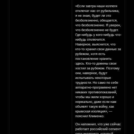
«Если завтра наши коллеги
отключат нас от рубильника,
я не знаю, будет ли это
безболезненно, обещается,
что безболезненно. Я уверен,
что безболезненно не будет.
Где-нибудь у кого-нибудь что-
нибудь отключится.
Наверное, выяснится, что
кто-то хранил свои данные за
рубежом, хотя есть
постановление хранить
здесь. Кто-то домены свои
хостил за рубежом. Поэтому
они, наверное, будут
испытывать некоторые
трудности. Но само по себе
аппаратно-программно нет
никаких противопоказаний,
чтобы мы жили хорошо и
нормально, даже если нам
объявят такую войну, как
крымская изоляция», —
пояснил Клименко.
Он напомнил, что уже сейчас
работает российский сегмент
сети интернета, который