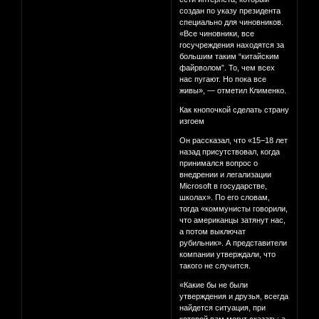
создан по указу президента
специально для чиновников.
«Все чиновники, все
госучреждения находятся за
большим таким “китайским
файрволом”. То, чем всех
нас пугают. Но пока все
живы», — отметил Клименко.
Как кнопочкой сделать страну
изгоем
Он рассказал, что «15−18 лет
назад присутствовал, когда
принимался вопрос о
внедрении и легализации
Microsoft в государcтве,
школах». По его словам,
тогда «коммунисты говорили,
что американцы затянут нас,
а потом выключат
рубильник». А представители
компании утверждали, что
такого не случится.
«Какие бы не были
утверждения и друзья, всегда
найдется ситуация, при