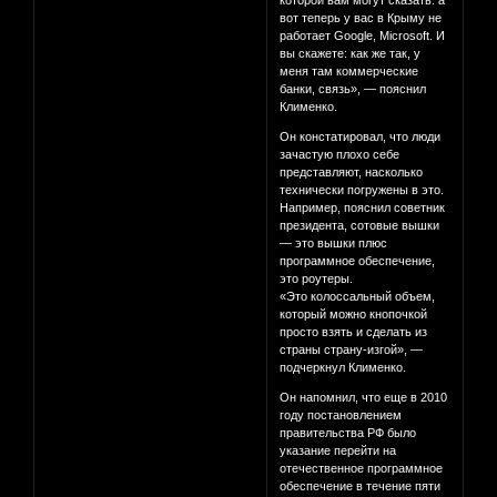
которой вам могут сказать: а
вот теперь у вас в Крыму не
работает Google, Microsoft. И
вы скажете: как же так, у
меня там коммерческие
банки, связь», — пояснил
Клименко.
Он констатировал, что люди
зачастую плохо себе
представляют, насколько
технически погружены в это.
Например, пояснил советник
президента, сотовые вышки
— это вышки плюс
программное обеспечение,
это роутеры.
«Это колоссальный объем,
который можно кнопочкой
просто взять и сделать из
страны страну-изгой», —
подчеркнул Клименко.
Он напомнил, что еще в 2010
году постановлением
правительства РФ было
указание перейти на
отечественное программное
обеспечение в течение пяти