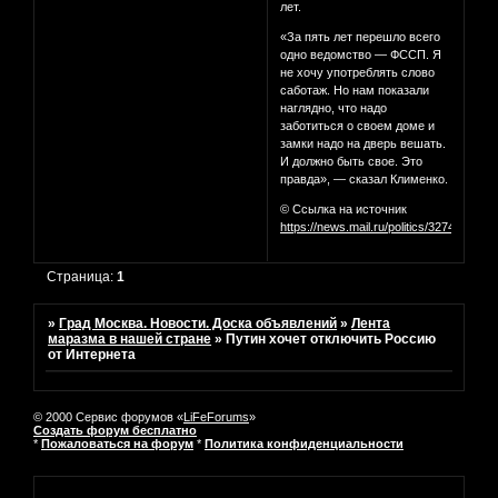
лет.
«За пять лет перешло всего
одно ведомство — ФССП. Я
не хочу употреблять слово
саботаж. Но нам показали
наглядно, что надо
заботиться о своем доме и
замки надо на дверь вешать.
И должно быть свое. Это
правда», — сказал Клименко.
© Ссылка на источник
https://news.mail.ru/politics/32749813
Страница:
1
»
Град Москва. Новости. Доска объявлений
»
Лента
маразма в нашей стране
»
Путин хочет отключить Россию
от Интернета
© 2000 Сервис форумов «
LiFeForums
»
Создать форум бесплатно
*
Пожаловаться на форум
*
Политика конфиденциальности