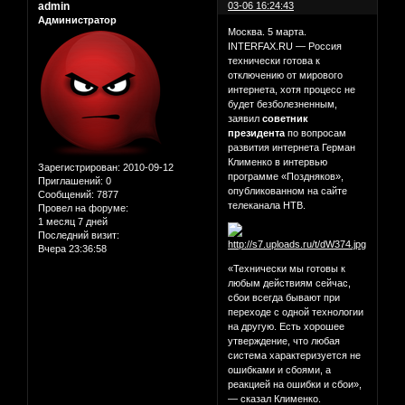
admin
03-06 16:24:43
Администратор
Москва. 5 марта.
INTERFAX.RU — Россия
технически готова к
отключению от мирового
интернета, хотя процесс не
будет безболезненным,
заявил
советник
президента
по вопросам
развития интернета Герман
Клименко в интервью
Зарегистрирован
: 2010-09-12
программе «Поздняков»,
Приглашений:
0
опубликованном на сайте
Сообщений:
7877
телеканала НТВ.
Провел на форуме:
1 месяц 7 дней
Последний визит:
Вчера 23:36:58
«Технически мы готовы к
любым действиям сейчас,
сбои всегда бывают при
переходе с одной технологии
на другую. Есть хорошее
утверждение, что любая
система характеризуется не
ошибками и сбоями, а
реакцией на ошибки и сбои»,
— сказал Клименко.