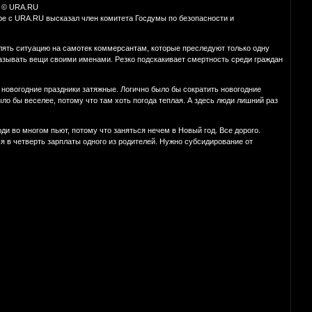
а © URA.RU
оре с URA.RU высказал член комитета Госдумы по безопасности и
лять ситуацию на самотек коммерсантам, которые преследуют только одну
называть вещи своими именами. Резко подскакивает смертность среди граждан
 новогодние праздники затяжные. Логично было бы сократить новогодние
ыло бы веселее, потому что там хоть погода теплая. А здесь люди лишний раз
ди во многом пьют, потому что заняться нечем в Новый год. Все дорого.
 в четверть зарплаты одного из родителей. Нужно субсидирование от