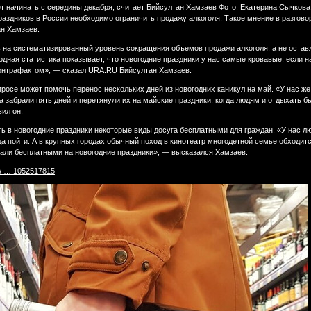
т начинать с середины декабря, считает Бийсултан Хамзаев Фото: Екатерина Сычков
праздников в России необходимо ограничить продажу алкоголя. Такое мнение в разгов
н Хамзаев.
 на систематизированный уровень сокращения объемов продажи алкоголя, а не остав
дная статистика показывает, что новогодние праздники у нас самые кровавые, если 
контрафактом», — сказал URA.RU Бийсултан Хамзаев.
росе может помочь перенос нескольких дней из новогодних каникул на май. «У нас же
а забрали пять дней и перетянули их на майские праздники, когда людям и отдыхать б
вил он.
ть в новогодние праздники некоторые виды досуга бесплатными для граждан. «У нас лю
пойти. А в крупных городах обычный поход в кинотеатр многодетной семье обходится
стали бесплатными на новогодние праздники», — высказался Хамзаев.
ew … 1052517815