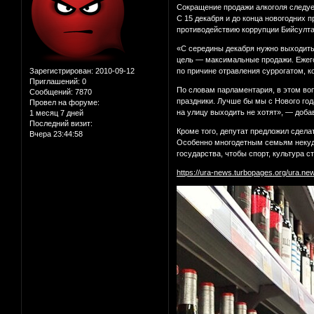
Сокращение продажи алкоголя следуе
С 15 декабря и до конца новогодних 
противодействию коррупции Бийсулта
«С середины декабря нужно выходить
цель — максимальные продажи. Ежего
Зарегистрирован
: 2010-09-12
по причине отравления суррогатом, 
Приглашений:
0
По словам парламентария, в этом воп
Сообщений:
7870
праздники. Лучше бы мы с Нового год
Провел на форуме:
на улицу выходить не хотят», — доба
1 месяц 7 дней
Последний визит:
Кроме того, депутат предложил сдела
Вчера 23:44:58
Особенно многодетным семьям некуда 
государства, чтобы спорт, культура 
https://ura-news.turbopages.org/ura.n