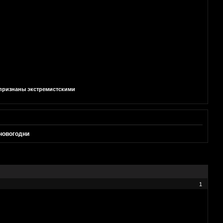
и признаны экстремистскими
 новогодни
1