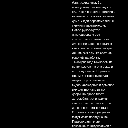
были захвачены. За
коммуналку постояльцы не
платили и расходы ложились
на плечи остальных жителей
дома. Люди поразмыслили и
сменили управляющую.
Новое руководство
ликвидировало все
сомнительные помещения
для проживания, нелегалов
выселило и сменило двери.
Лишив тем самым братьев-
королей заработка.
Такой расклад Бочкаревым
не понравился и они вышли
на тропу войны. Парочка в
открытую терроризирует
людей: портят камеры
видеонаблюдения и домовое
имущество, спиливают
двери, во дворе горят
автомобили зачинщиков
смены власти. Лифты то и
дело перестают работать.
Остановить беспредел не
могут даже полицейские.
Правоохранителям
показывают видеозаписи с