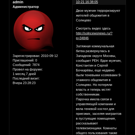
admin
10-21 16:38:05
Администратор
Двое мужчин терроризируют
жителей общежития в
Солнцево
Смотреть видео здесь
http://solncewonews.ru/?
p=34846
Затяжная коммунальная
битва развернулась в
Зарегистрирован
: 2010-09-12
Западном округе Москвы,
Приглашений:
0
сообщает РЕН. Вдое мужчин,
Сообщений:
7874
Константин и Сергей
Провел на форуме:
Бочкарёвы, еще недавно
1 месяц 7 дней
были теневыми хозяевами 9-
Последний визит:
этажного общежития в
Вчера 23:28:23
Солнцево. Но потеряли
власть и теперь мстят
собственникам.
Парочка имела связи в
управляющей компании и
вела теневой хостел для
приезжих, заселяя мигрантов
в пустующие помещения,
рассказывают
телевизионщики. Комнаты
общего пользования также