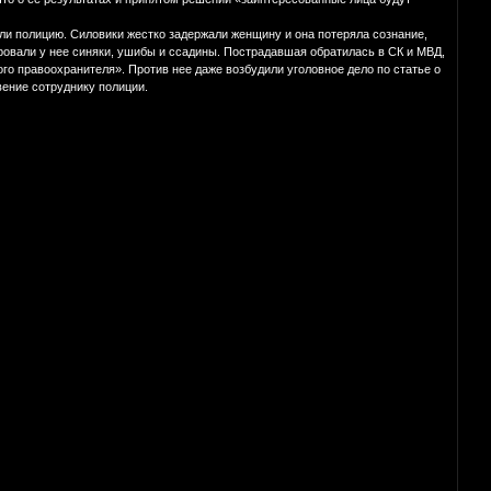
ли полицию. Силовики жестко задержали женщину и она потеряла сознание,
ровали у нее синяки, ушибы и ссадины. Пострадавшая обратилась в СК и МВД,
ого правоохранителя». Против нее даже возбудили уголовное дело по статье о
вение сотруднику полиции.