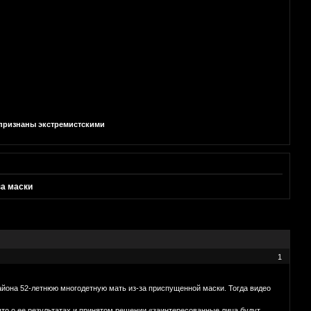
и признаны экстремистскими
за маски
1
айона 52-летнюю многодетную мать из-за приспущенной маски. Тогда видео
что о ее результатах и принятом решении «заинтересованные лица будут