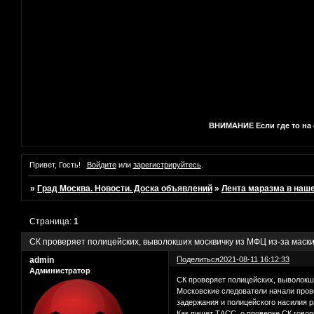
ВНИМАНИЕ Если где то на с
Привет, Гость!
Войдите
или
зарегистрируйтесь
.
»
Град Москва. Новости. Доска объявлений
»
Лента маразма в наш
Страница:
1
СК проверяет полицейских, выволокших москвичку из МФЦ из-за маск
admin
Поделиться
2021-08-11 16:12:33
Администратор
СК проверяет полицейских, выволокш
Московские следователи начали пров
задержания и полицейского насилия 
Как пишет ТАСС, о проверке СК говор