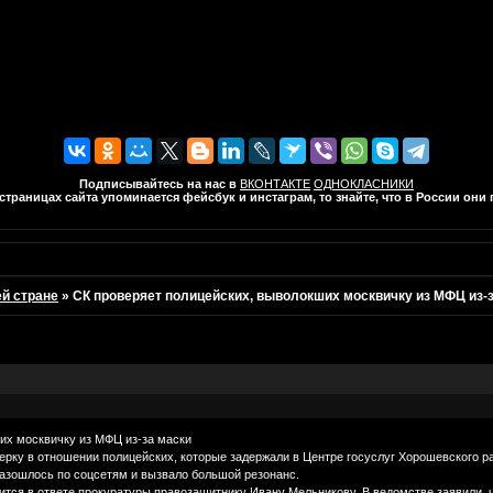
Подписывайтесь на нас в
ВКОНТАКТЕ
ОДНОКЛАСНИКИ
траницах сайта упоминается фейсбук и инстаграм, то знайте, что в России он
ей стране
»
СК проверяет полицейских, выволокших москвичку из МФЦ из-
и
их москвичку из МФЦ из-за маски
ерку в отношении полицейских, которые задержали в Центре госуслуг Хорошевского р
разошлось по соцсетям и вызвало большой резонанс.
ится в ответе прокуратуры правозащитнику Ивану Мельникову. В ведомстве заявили, 