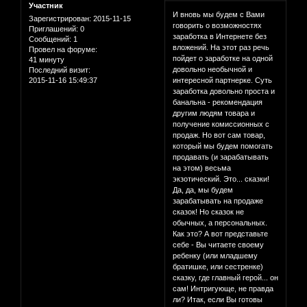
Участник
И вновь мы будем с Вами
Зарегистрирован
: 2015-11-15
говорить о возможностях
Приглашений:
0
заработка в Интернете без
Сообщений:
1
вложений. На этот раз речь
Провел на форуме:
пойдет о заработке на одной
41 минуту
довольно необычной и
Последний визит:
2015-11-16 15:49:37
интересной партнерке. Суть
заработка довольно проста и
банальна - рекомендация
другим людям товара и
получение комиссионных с
продаж. Но вот сам товар,
который мы будем помогать
продавать (и зарабатывать
на этом) весьма
экзотический. Это... сказки!
Да, да, мы будем
зарабатывать на продаже
сказок! Но сказок не
обычных, а персональных.
Как это? А вот представьте
себе - Вы читаете своему
ребенку (или младшему
братишке, или сестренке)
сказку, где главный герой... он
сам! Интригующе, не правда
ли? Итак, если Вы готовы