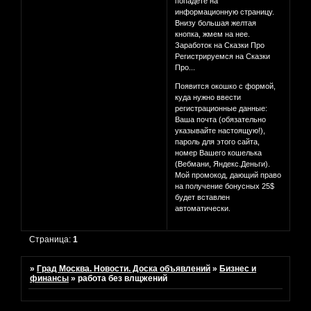
попадете на
информационную страницу.
Внизу большая желтая
кнопка, жмем на нее.
Заработок на Сказки Про
Регистрируемся на Сказки
Про...
Появится окошко с формой,
куда нужно ввести
регистрационные данные:
Ваша почта (обязательно
указывайте настоящую!),
пароль для этого сайта,
номер Вашего кошелька
(Вебмани, Яндекс.Деньги).
Мой промокод, дающий право
на получение бонусных 25$
будет вставлен
автоматически.
Страница:
1
»
Град Москва. Новости. Доска объявлений
»
Бизнес и
финансы
»
работа без влщжений