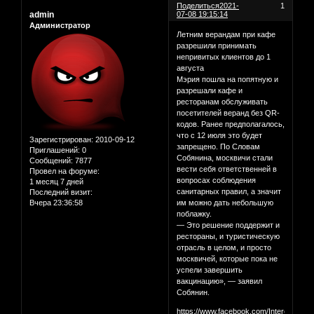
Поделиться
2021-
1
admin
07-08 19:15:14
Администратор
Летним верандам при кафе
разрешили принимать
непривитых клиентов до 1
августа
Мэрия пошла на попятную и
разрешали кафе и
ресторанам обслуживать
посетителей веранд без QR-
кодов. Ранее предполагалось,
что с 12 июля это будет
Зарегистрирован
: 2010-09-12
запрещено. По Словам
Приглашений:
0
Собянина, москвичи стали
Сообщений:
7877
вести себя ответственней в
Провел на форуме:
вопросах соблюдения
1 месяц 7 дней
санитарных правил, а значит
Последний визит:
Вчера 23:36:58
им можно дать небольшую
поблажку.
— Это решение поддержит и
рестораны, и туристическую
отрасль в целом, и просто
москвичей, которые пока не
успели завершить
вакцинацию», — заявил
Собянин.
https://www.facebook.com/InterestingM