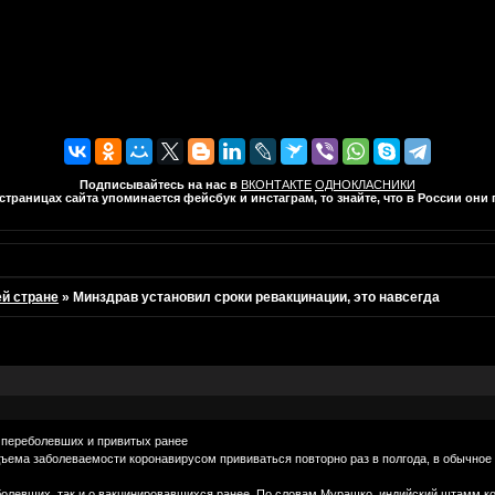
Подписывайтесь на нас в
ВКОНТАКТЕ
ОДНОКЛАСНИКИ
траницах сайта упоминается фейсбук и инстаграм, то знайте, что в России он
ей стране
»
Минздрав установил сроки ревакцинации, это навсегда
 переболевших и привитых ранее
ъема заболеваемости коронавирусом прививаться повторно раз в полгода, в обычное
еболевших, так и о вакцинировавшихся ранее. По словам Мурашко, индийский штамм к