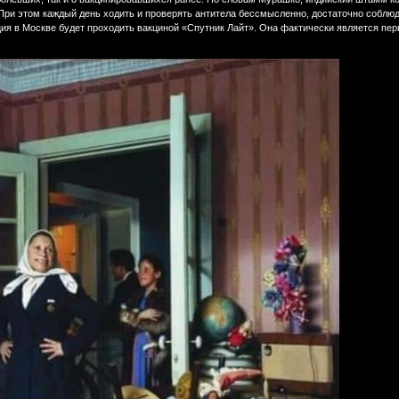
 При этом каждый день ходить и проверять антитела бессмысленно, достаточно соблюд
ция в Москве будет проходить вакциной «Спутник Лайт». Она фактически является пер