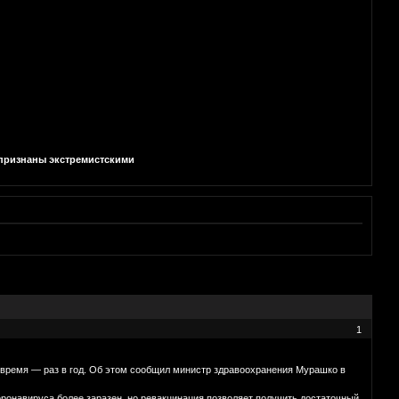
и признаны экстремистскими
1
 время — раз в год. Об этом сообщил министр здравоохранения Мурашко в
оронавируса более заразен, но ревакцинация позволяет получить достаточный