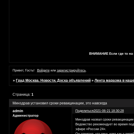
ВНИМАНИЕ Если где то на с
Привет, Гость!
Войдите
или
зарегистрируйтесь
.
»
Град Москва. Новости. Доска объявлений
»
Лента маразма в наш
Страница:
1
Минздрав установил сроки ревакцинации, это навсегда
admin
Поделиться
2021-06-21 18:30:28
Администратор
Минздрав назвал сроки ревакцинации
Ведомство рекомендует во время под
эфире «России 24».
Он отметил, что речь идет как о пер