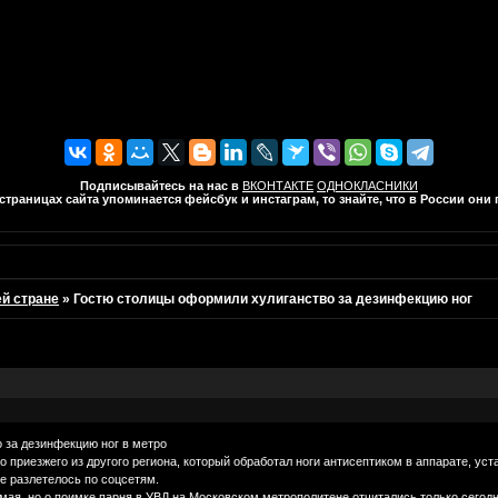
Подписывайтесь на нас в
ВКОНТАКТЕ
ОДНОКЛАСНИКИ
траницах сайта упоминается фейсбук и инстаграм, то знайте, что в России он
ей стране
»
Гостю столицы оформили хулиганство за дезинфекцию ног
 за дезинфекцию ног в метро
 приезжего из другого региона, который обработал ноги антисептиком в аппарате, ус
е разлетелось по соцсетям.
мая, но о поимке парня в УВД на Московском метрополитене отчитались только сегод