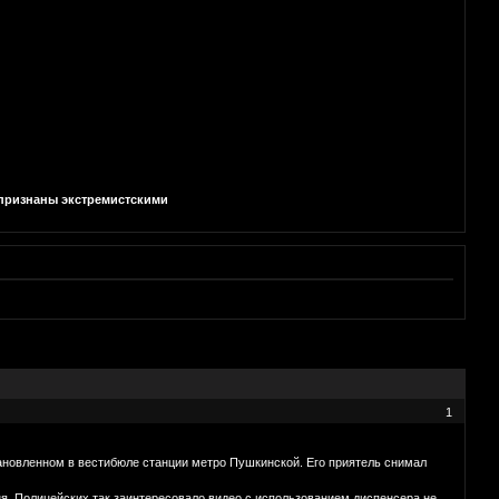
и признаны экстремистскими
1
тановленном в вестибюле станции метро Пушкинской. Его приятель снимал
ня. Полицейских так заинтересовало видео с использованием диспенсера не