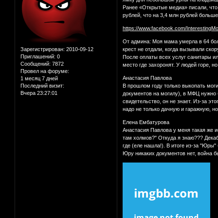
Ранее «Открытые медиа» писали, что
рублей, что на 3,4 млн рублей больше
https://www.facebook.com/InterestingM
От админа: Моя мама умерла в 64 бол
Зарегистрирован
: 2010-09-12
крест не отдали, когда вызывали скор
Приглашений:
0
После оплаты всех услуг санитары или
Сообщений:
7872
место где захоронят. У людей горе, 
Провел на форуме:
Анастасия Павлова
1 месяц 7 дней
Последний визит:
В прошлом году только выкопать могил
Вчера 23:27:01
документов на могилу), в МФЦ нужно
свидетельство, он не знает. Из-за э
надо не только дачную и гаражную, 
Елена Ембатурова
Анастасия Павлова у меня такая же и
там холмов?" Откуда я знаю??? Декаб
где (еле нашла!). В итоге из-за "Юр
Юру никаких документов нет, война бы