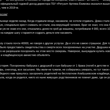
 официальный годовой доход директора ГБУ «Ритуал» Артема Екимова оказался выше, 
, чем в 2019-м.
oscow/
ьнице неделю назад. Когда отдавали вещи, нахамили, не хотели отдавать. Дома стало 
ую, специально крест снимать не стали, она верующий человек. Брат не знал, что она 
 уж не знаю кто они, отказались донести гроб до машины, потребовали 4 000, всего 10
но на каждом шагу стараются содрать деньги или нахамить
у стоило почти 40000, не говоря о других услугах. Да и это не самое страшное. Для т
 было предоставить свидетельства о смерти всех похороненных на участке. Дедушка 
того не разрешали похоронить на этом месте свекровь. Наверное, вынуждали купить но
но и кладбищенскую амнистию объявлять
стория. Похоронены бабушка с дедушкой и сын бабушки от 1 брака (погиб в детстве в 
рь, снегопад, все засыпано. Мы жили-не тужили, не собирались умирать, но тут тако
ы" бедного нам пришлось захоронить родителей на бесплатном Алабушевском кладбище,
ла, когда он родился, никто из ныне живущих родственников не помнит даже, где он ро