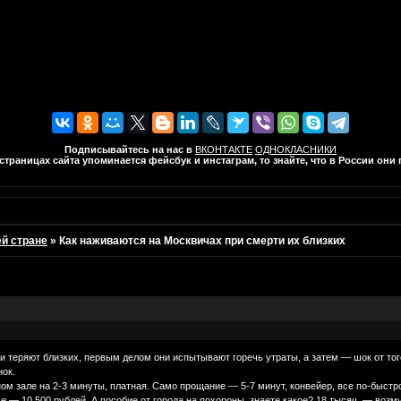
Подписывайтесь на нас в
ВКОНТАКТЕ
ОДНОКЛАСНИКИ
траницах сайта упоминается фейсбук и инстаграм, то знайте, что в России он
ей стране
»
Как наживаются на Москвичах при смерти их близких
чи теряют близких, первым делом они испытывают горечь утраты, а затем — шок от то
нок.
м зале на 2-3 минуты, платная. Само прощание — 5-7 минут, конвейер, все по-быстр
 — 10 500 рублей. А пособие от города на похороны, знаете какое? 18 тысяч, — воз