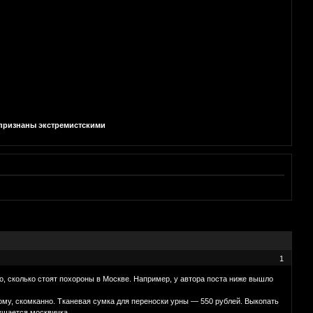
и признаны экстремистскими
1
го, сколько стоят похороны в Москве. Например, у автора поста ниже вышло
ому, скомканно. Тканевая сумка для переноски урны — 550 рублей. Выкопать
мущается москвичка.