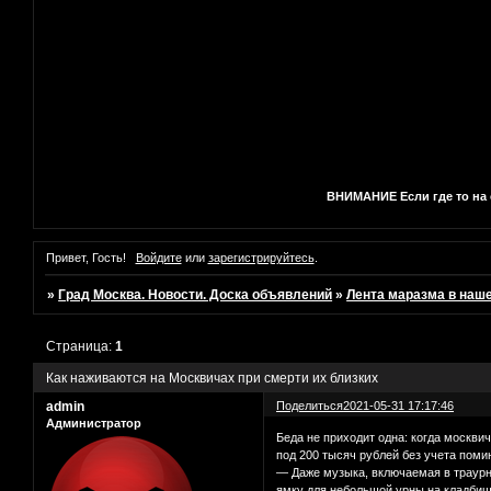
ВНИМАНИЕ Если где то на с
Привет, Гость!
Войдите
или
зарегистрируйтесь
.
»
Град Москва. Новости. Доска объявлений
»
Лента маразма в наш
Страница:
1
Как наживаются на Москвичах при смерти их близких
admin
Поделиться
2021-05-31 17:17:46
Администратор
Беда не приходит одна: когда москви
под 200 тысяч рублей без учета поми
— Даже музыка, включаемая в траурно
ямку для небольшой урны на кладбище