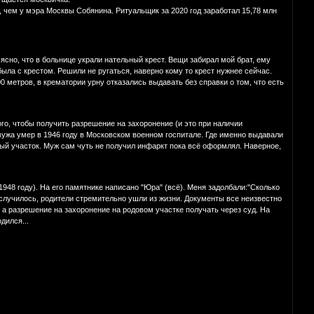
чем у мэра Москвы Собянина. Ритуальщик за 2020 год заработал 15,78 млн
ясно, что в больнице украли нательный крест. Вещи забирал мой брат, ему
была с крестом. Решили не ругаться, наверно кому то крест нужнее сейчас.
0 метров, в крематории урну отказались выдавать без справки о том, что есть
ого, чтобы получить разрешение на захоронение (и это при наличии
мужа умер в 1946 году в Московском военном госпитале. Где именно выдавали
вый участок. Муж сам чуть не получил инфаркт пока всё оформлял. Наверное,
1948 году). На его памятнике написано "Юра" (всё). Меня задолбали:"Сколько
е случилось, родители стремительно ушли из жизни. Документы все неизвестно
 а разрешение на захоронение на родовом участке получать через суд. На
дился...