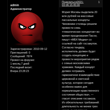
Поделиться
2021-
1
admin
03-06 15:45:00
Администратор
Мэрия Москвы выделила 20
млн рублей на массовые
пасхальные концерты
Чиновники столицы решили
провести семь
«тематических концертов» во
время празднования Пасхи,
пишут «МБХ Медиа» со
ссылкой на сайт госзакупок.
Согласно тендеру,
Зарегистрирован
: 2010-09-12
исполнитель должен будет
Приглашений:
0
создать концепцию и
Сообщений:
7874
провести мероприятия рядом
Провел на форуме:
с семью московскими
1 месяц 7 дней
храмами. Каждый концерт
Последний визит:
Вчера 23:28:23
должен «отражать
гармоничное взаимодействие
церковной и светской
культур, которое сегодня
особенно важно для
нормализации нравственного
состояния общества», —
гласит описание госзаказа.
Из обязательных требований:
длительность не менее трех