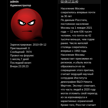
admin
02-08 17:11:40
Администратор
Население Москвы
сократилось впервые почти
за 30 лет
По данным Росстата,
постоянное население
Москвы на 1 января 2021
года — 12 млн 636 тысяч
человек, что почти на 42
тысячи меньше, чем годом
ранее. Число жителей
Зарегистрирован
: 2010-09-12
столицы сократилось
Приглашений:
0
впервые с 1992 года.
Сообщений:
7874
Население Москвы
Провел на форуме:
прирастает приезжими из
1 месяц 7 дней
регионов, и убыль могла
Последний визит:
Вчера 23:28:23
образоваться из-за
сокращения этого притока,
считает ведущий научный
сотрудник Института
демографии ВШЭ Никита
Мкртчян. Эксперт отмечает,
что часть людей в 2020 году
могла отложить свой переезд
из-за коронавируса и
карантинных ограничений.
Кроме того, Росстат считает