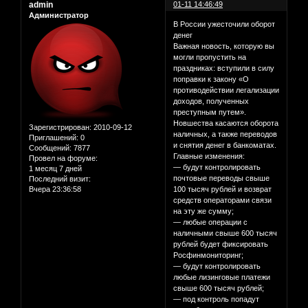
admin
01-11 14:46:49
Администратор
В России ужесточили оборот
денег
Важная новость, которую вы
могли пропустить на
праздниках: вступили в силу
поправки к закону «О
противодействии легализации
доходов, полученных
преступным путем».
Новшества касаются оборота
Зарегистрирован
: 2010-09-12
наличных, а также переводов
Приглашений:
0
и снятия денег в банкоматах.
Сообщений:
7877
Главные изменения:
Провел на форуме:
— будут контролировать
1 месяц 7 дней
почтовые переводы свыше
Последний визит:
Вчера 23:36:58
100 тысяч рублей и возврат
средств операторами связи
на эту же сумму;
— любые операции с
наличными свыше 600 тысяч
рублей будет фиксировать
Росфинмониторинг;
— будут контролировать
любые лизинговые платежи
свыше 600 тысяч рублей;
— под контроль попадут