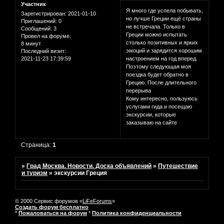
Участник
Я много где успела побывать,
Зарегистрирован
: 2021-01-10
но лучше Греции ещё страны
Приглашений:
0
не встречала. Только в
Сообщений:
3
Греции можно испытать
Провел на форуме:
столько позитивных и ярких
8 минут
эмоций и зарядится хорошим
Последний визит:
2021-11-23 17:39:59
настроением на год вперед.
Поэтому следующая моя
поездка будет обратно в
Грецию. После длительного
перерыва
Кому интересно, пользуюсь
услугами гида и посещаю
экскурсии, которые
заказываю на сайте
Страница:
1
»
Град Москва. Новости. Доска объявлений
»
Путешествие
и туризм
»
экскурсии Греция
© 2000 Сервис форумов «
LiFeForums
»
Создать форум бесплатно
*
Пожаловаться на форум
*
Политика конфиденциальности