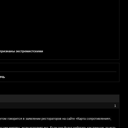
и признаны экстремистскими
очь
1
этом говорится в заявлении рестораторов на сайте «Карта сопротивления»,
же мертвы, если исполнят его. Если они будут работать как раньше, то есть