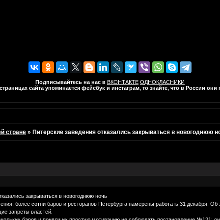
Подписывайтесь на нас в
ВКОНТАКТЕ
ОДНОКЛАСНИКИ
траницах сайта упоминается фейсбук и инстаграм, то знайте, что в России он
ей стране
»
Питерские заведения отказались закрываться в новогоднюю н
тказались закрываться в новогоднюю ночь
ния, более сотни баров и ресторанов Петербурга намерены работать 31 декабря. Об 
щие запреты властей.
льких баров и поняли их простую мотивацию не соблюдать постановление №121: они у