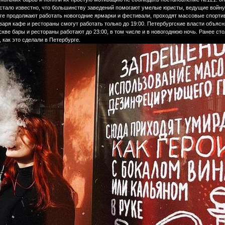
стало известно, что большинству заведений помогают умелые юристы, ведущие войну 
ге продолжают работать новогодние ярмарки и фестивали, проходят массовые спортивн
 января кафе и рестораны смогут работать только до 19:00. Петербургские власти объя
скве бары и рестораны работают до 23:00, в том числе и в новогоднюю ночь. Ранее ст
 как это сделали в Петербурге.