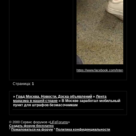
https://www.facebook.com/InterestingM
Страница:
1
»
Град Москва. Новости. Доска объявлений
»
Лента
маразма в нашей стране
»
В Москве заработал мобильный
пункт для штрафов безмасочникам
© 2000 Сервис форумов «
LiFeForums
»
Создать форум бесплатно
*
Пожаловаться на форум
*
Политика конфиденциальности