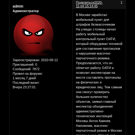
Поделиться
2020-
1
admin
11-04 15:14:45
Администратор
В Москве заработал
мобильный пункт для
штрафов безмасочникам
На улицах столицы начал
работу мобильный
контрольный пункт ОАТИ,
который оборудован техникой
для составления протоколов
о нарушении масочно-
перчаточного режима.
Зарегистрирован
: 2010-09-12
Предполагается, что он
Приглашений:
0
облегчит работу ОАТИ и
Сообщений:
7872
позволит инспекторам на
Провел на форуме:
месте составлять протоколы
1 месяц 7 дней
на физических и
Последний визит:
Вчера 23:27:01
юридических лиц. Тем самым
они смогут проверить
большее количество
объектов, заявил главный
инспектор объединения
административно-
технических инспекций
Москвы Антон Камнев.
Напомним, масочно-
перчаточный режим в Москве