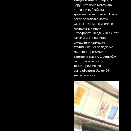
введен в мае. Штраф для
нарушителей в магазинах —
4 тысячи рублей, на
транспорте — 5 тысяч. Из-за
роста заболеваемости
COVID-19 власти усилили
контроль и начали
штрафовать везде и всех, так
как считают причиной
ухудшения ситуации
«тотальное несоблюдение
масочного режима». По
данным мэрии, с 1 сентября
за его нарушение на
территории Москвы
оштрафованы более 66
тысяч человек.