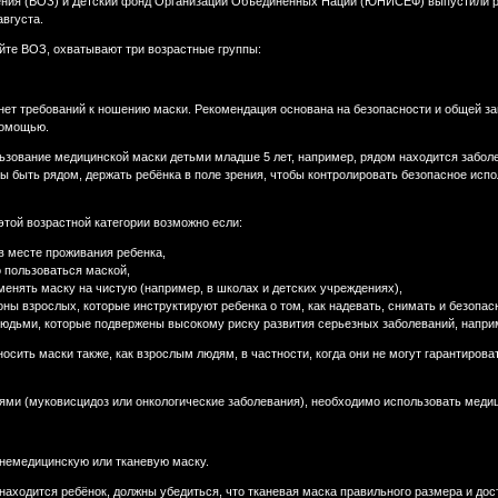
ения (ВОЗ) и Детский фонд Организации Объединенных Наций (ЮНИСЕФ) выпустили р
вгуста.
йте ВОЗ, охватывают три возрастные группы:
 нет требований к ношению маски. Рекомендация основана на безопасности и общей з
помощью.
зование медицинской маски детьми младше 5 лет, например, рядом находится заболев
 быть рядом, держать ребёнка в поле зрения, чтобы контролировать безопасное испо
той возрастной категории возможно если:
в месте проживания ребенка,
 пользоваться маской,
енять маску на чистую (например, в школах и детских учреждениях),
оны взрослых, которые инструктируют ребенка о том, как надевать, снимать и безопас
людьми, которые подвержены высокому риску развития серьезных заболеваний, напр
осить маски также, как взрослым людям, в частности, когда они не могут гарантирова
ми (муковисцидоз или онкологические заболевания), необходимо использовать медиц
немедицинскую или тканевую маску.
 находится ребёнок, должны убедиться, что тканевая маска правильного размера и дост