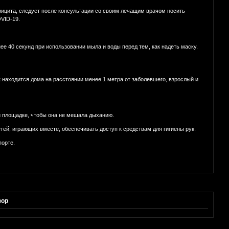
ицита, следует после консультации со своим лечащим врачом носить
VID-19.
ее 40 секунд при использовании мыла и воды перед тем, как надеть маску.
 находится дома на расстоянии менее 1 метра от заболевшего, взрослый и
ой площадке, чтобы она не мешала дыханию.
ей, играющих вместе, обеспечивать доступ к средствам для гигиены рук.
порте.
зор