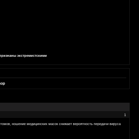
и признаны экстремистскими
зор
1
птомов, ношение медицинских масок снижает вероятность передачи вируса