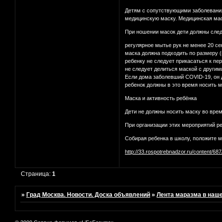
Детям с сопутствующими заболевания
медицинскую маску. Медицинская мас
При ношении масок дети должны след
регулярное мытье рук не менее 20 се
маска должна подходить по размеру (
ребенку не следует прикасаться к пер
не следует делиться маской с другим
Если дома заболевший COVID-19, он д
ребенок должны в это время носить 
Маска и активность ребёнка
Дети не должны носить маску во врем
При организации этих мероприятий ре
Собирая ребенка в школу, положите м
http://33.rospotrebnadzor.ru/content/68
Страница:
1
»
Град Москва. Новости. Доска объявлений
»
Лента маразма в наш