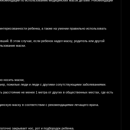
екомендации по использованию медицинских масок детьми. Рекомендации
аинтересованности ребенка, а также на умении правильно использовать
ший. В этом случае, если ребенок надел маску, родитель или другой
льзование маски.
но носить маски,
имер, пожилые люди и люди с другими сопутствующими заболеваниями.
ть расстояние не менее 1 метра от других в общественных местах, где есть
инскую маску в соответствии с рекомендациями лечащего врача.
аточно закрывает нос, рот и подбородок ребенка.