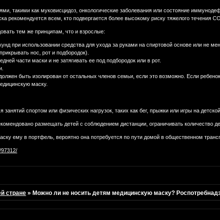
ми, такими как муковисцидоз, онкологические заболевания или состояние иммунодеф
ка рекомендуется всем, кто подвергается более высокому риску тяжелого течения CO
овать тем же принципам, что и взрослые:
кунд при использовании средства для ухода за руками на спиртовой основе или не мен
прикрывать нос, рот и подбородок).
едней части маски и не затягивать ее под подбородок или в рот.
и.
олжен быть изолирован от остальных членов семьи, если это возможно. Если ребенок
медицинскую маску.
я занятий спортом или физических нагрузок, таких как бег, прыжки или игры на детск
комендовано размещать детей с соблюдением дистанции, ограничивать количество дет
аску ему в портфель, вероятно она потребуется по пути домой в общественном транс
7/97312/
ей стране
»
Можно ли не носить детям медицинскую маску? Роспотребнад