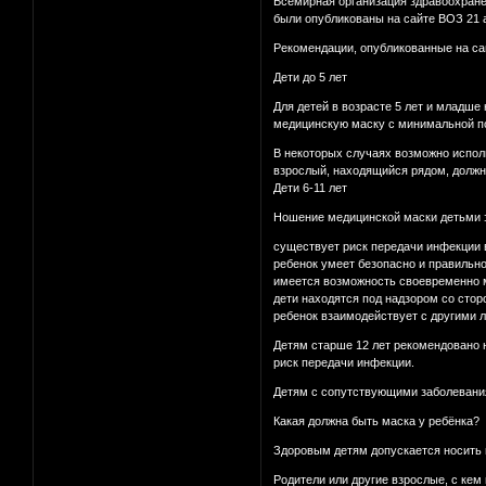
Всемирная организация здравоохран
были опубликованы на сайте ВОЗ 21 а
Рекомендации, опубликованные на са
Дети до 5 лет
Для детей в возрасте 5 лет и младше
медицинскую маску с минимальной 
В некоторых случаях возможно исполь
взрослый, находящийся рядом, должны
Дети 6-11 лет
Ношение медицинской маски детьми э
существует риск передачи инфекции 
ребенок умеет безопасно и правильно
имеется возможность своевременно м
дети находятся под надзором со стор
ребенок взаимодействует с другими 
Детям старше 12 лет рекомендовано н
риск передачи инфекции.
Детям с сопутствующими заболевания
Какая должна быть маска у ребёнка?
Здоровым детям допускается носить 
Родители или другие взрослые, с кем