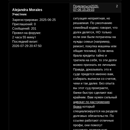
Поделиться
2026-
2
Alejandra Morales
07-06 15:29:03
Участник
ситуация неприятная, но
Зарегистрирован
: 2025-06-25
решаемая. По умолчанию
Приглашений:
0
семейный кодекс говорит, что
Сообщений:
201
долги делятся, НО только
Провел на форуме:
если они были потрачены на
2 часа 55 минут
нужды семьи (например,
Последний визит:
2026-07-29 20:47:50
ремонт, покупка машины или
общая техника). Если жена
брала кредиты тайно и
тратила на себя, то эти долги
можно признать ее личными.
Правда, доказывать это в
суде придется именно вам,
собирать выписки со счетов,
чеки и так далее. Без опыта
вы этот суд проиграете,
банки быстро сделают вас
крайним. Вам нужен сильный
адвокат по расторжению
брака
который
специализируется на разделе
долговых обязательств. По
ссылке работают отличные
профи, они помогут
составить правильную