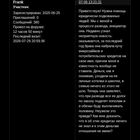
Frank
07-06 13:21:31
Участник
Приветствую! Нужна помощь
Зарегистрирован
: 2025-06-25
юридически подкованных
Приглашений:
0
людей. Мы с женой в
Сообщений:
380
процессе развода, инициатор
Провел на форуме:
она. Недавно узнал
12 часов 50 минут
неприятную новость:
Последний визит:
2026-07-29 20:59:36
оказывается, за последний
год брака она набрала кучу
микрозаймов и
потребительских кредитов на
свое имя, причем меня в
известность вообще не
ставила. Деньги, как я
понимаю, уходили на ее
личные хотелки и шмотки, в
семью ничего из этого не
шло. Теперь она заявляет,
что при разводе все ее долги
по закону поделят пополам и
я обязан буду выплачивать
половину. Неужели это
правда? Как мне доказать,
что я об этих кредитах ничего
не знал и к этим деньгам
отношения не имею?