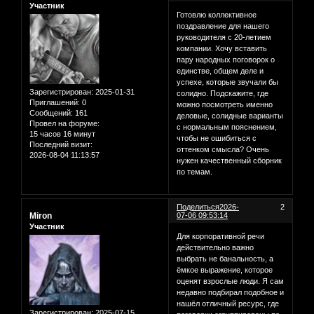
Участник
Готовлю коллективное
поздравление для нашего
руководителя с 20-летием
компании. Хочу вставить
пару народных поговорок о
единстве, общем деле и
успехе, которые звучали бы
Зарегистрирован
: 2025-01-31
солидно. Подскажите, где
Приглашений:
0
можно посмотреть именно
Сообщений:
161
деловые, солидные варианты
Провел на форуме:
с нормальным пояснением,
15 часов 16 минут
чтобы не ошибиться с
Последний визит:
оттенком смысла? Очень
2026-08-04 11:13:57
нужен качественный сборник
по темам.
Поделиться
2026-
2
Miron
07-06 09:53:14
Участник
Для корпоративной речи
действительно важно
выбрать не банальность, а
ёмкое выражение, которое
оценят взрослые люди. Я сам
недавно подбирал подобное и
нашёл отличный ресурс, где
Зарегистрирован
: 2025-07-15