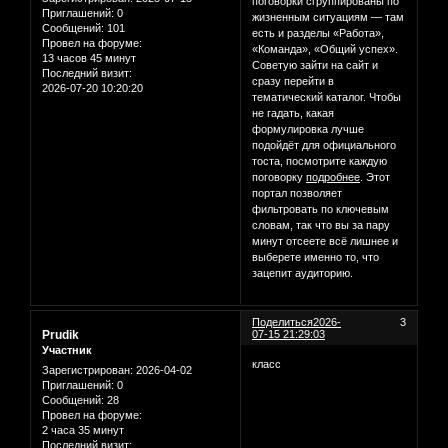
поговорки сгруппированы по
Приглашений:
0
жизненным ситуациям — там
Сообщений:
101
есть и разделы «Работа»,
Провел на форуме:
«Команда», «Общий успех».
13 часов 45 минут
Советую зайти на сайт и
Последний визит:
сразу перейти в
2026-07-20 10:20:20
тематический каталог. Чтобы
не гадать, какая
формулировка лучше
подойдёт для официального
тоста, посмотрите каждую
поговорку
подробнее
. Этот
портал позволяет
фильтровать по ключевым
словам, так что вы за пару
минут отсеете всё лишнее и
выберете именно то, что
зацепит аудиторию.
Поделиться
2026-
3
Prudik
07-15 21:29:03
Участник
класс
Зарегистрирован
: 2026-04-02
Приглашений:
0
Сообщений:
28
Провел на форуме:
2 часа 35 минут
Последний визит: