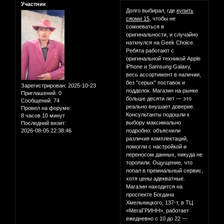
Участник
Долго выбирал, где
купить
сяоми 15
, чтобы не
сомневаться в
оригинальности, и случайно
наткнулся на Geek Choice.
Ребята работают с
оригинальной техникой Apple
iPhone и Samsung Galaxy,
весь ассортимент в наличии,
без "серых" поставок и
Зарегистрирован
: 2025-10-23
подделок. Магазин на рынке
Приглашений:
0
больше десяти лет — это
Сообщений:
74
реально внушает доверие.
Провел на форуме:
Консультанты подошли к
8 часов 10 минут
выбору максимально
Последний визит:
2026-08-05 22:38:46
подробно: объяснили
различия комплектаций,
помогли с настройкой и
переносом данных, никуда не
торопили. Ощущение, что
попал в премиальный сервис,
хотя цены адекватные.
Магазин находится на
проспекте Богдана
Хмельницкого, 137-т, в ТЦ
«МегаГРИНН», работает
ежедневно с 10 до 22 —