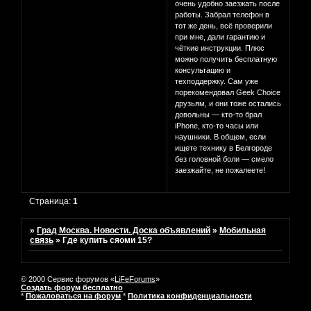
очень удобно заезжать после
работы. Забрал телефон в
тот же день, всё проверили
при мне, дали гарантию и
чёткие инструкции. Плюс
можно получить бесплатную
консультацию и
техподдержку. Сам уже
порекомендовал Geek Choice
друзьям, и они тоже остались
довольны — кто-то брал
iPhone, кто-то часы или
наушники. В общем, если
ищете технику в Белгороде
без головной боли — смело
заезжайте, не пожалеете!
Страница:
1
»
Град Москва. Новости. Доска объявлений
»
Мобильная
связь
»
Где купить сяоми 15?
© 2000 Сервис форумов «
LiFeForums
»
Создать форум бесплатно
*
Пожаловаться на форум
*
Политика конфиденциальности