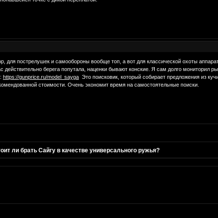
р, для пострелушек и самообороны вообще топ, а вот для классической охоты аппарат 
ас действительно берега попутала, наценки бывают конские. Я сам долго мониторил р
ы:
https://gunprice.ru/model_sayga
Это поисковик, который собирает предложения из кучи
екомендованной стоимости. Очень экономит время на самостоятельные поиски.
оит ли брать Сайгу в качестве универсального ружья?