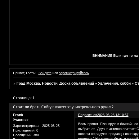
ВНИМАНИЕ Если где то на с
Привет, Гость!
Войдите
или
зарегистрируйтесь
.
»
Град Москва. Новости. Доска объявлений
»
Увлечения, хобби
»
Ст
Страница:
1
Стоит ли брать Сайгу в качестве универсального ружья?
Frank
Поделиться
2026-06-26 13:10:57
Участник
Всем привет! Планирую в ближайшее в
Зарегистрирован
: 2025-06-25
выбраться. Друзья активно сватают С
Приглашений:
0
совсем не радуют, продавцы явно кру
Сообщений:
380
регионах? Не хочется брать в первой