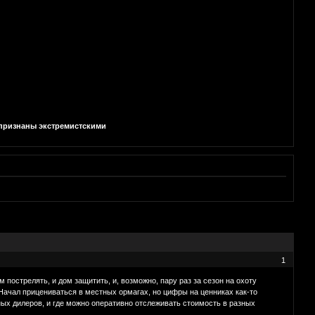
и признаны экстремистскими
1
острелять, и дом защитить, и, возможно, пару раз за сезон на охоту
. Начал прицениваться в местных ормагах, но цифры на ценниках как-то
пных дилеров, и где можно оперативно отслеживать стоимость в разных