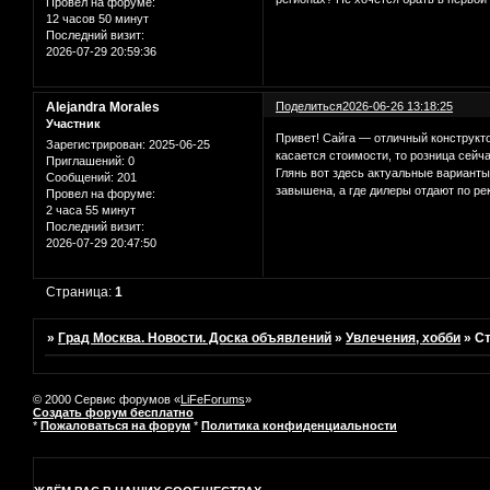
Провел на форуме:
12 часов 50 минут
Последний визит:
2026-07-29 20:59:36
Alejandra Morales
Поделиться
2026-06-26 13:18:25
Участник
Привет! Сайга — отличный конструкто
Зарегистрирован
: 2025-06-25
касается стоимости, то розница сейч
Приглашений:
0
Глянь вот здесь актуальные вариант
Сообщений:
201
завышена, а где дилеры отдают по р
Провел на форуме:
2 часа 55 минут
Последний визит:
2026-07-29 20:47:50
Страница:
1
»
Град Москва. Новости. Доска объявлений
»
Увлечения, хобби
»
Ст
© 2000 Сервис форумов «
LiFeForums
»
Создать форум бесплатно
*
Пожаловаться на форум
*
Политика конфиденциальности