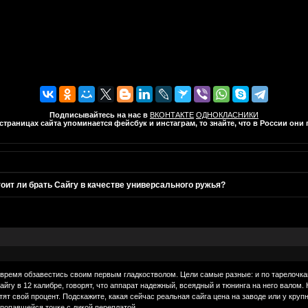
Подписывайтесь на нас в
ВКОНТАКТЕ
ОДНОКЛАСНИКИ
траницах сайта упоминается фейсбук и инстаграм, то знайте, что в России он
оит ли брать Сайгу в качестве универсального ружья?
ремя обзавестись своим первым гладкостволом. Цели самые разные: и по тарелочкам п
айгу в 12 калибре, говорят, что аппарат надежный, всеядный и тюнинга на него валом
тят свой процент. Подскажите, какая сейчас реальная сайга цена на заводе или у кру
 попавшейся точке с дикой переплатой.