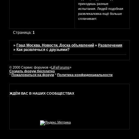
приходишь разные
испытания. Людей подобная
развлекаловка ещё больше
сплачивает.
Страница:
1
»
Град Москва. Новости. Доска объявлений
»
Развлечения
»
Как развлечься с друзьями?
© 2000 Сервис форумов «
LiFeForums
»
Создать форум бесплатно
*
Пожаловаться на форум
*
Политика конфиденциальности
ЖДЁМ ВАС В НАШИХ СООБЩЕСТВАХ