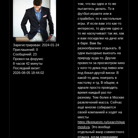
том, что вы одно и то же
пытаетесь делать. То в
футбол играете или в
страйкбол, то в настольные
игры. И если вам это как-то
интересно, то другим одно и
то же наскучивает так же, как
и вам посиделки на даче или
в баре. Вам бы
Зарегистрирован
: 2024-01-24
разнообразнее отдыхать. В
Приглашений:
0
одни выходные выехать на
Сообщений:
23
природу куда-то. Другие
Провел на форуме:
провести за просмотром кино
8 часов 42 минуты
у кого-то дома под пивко или
Последний визит:
2026-08-05 18:44:02
под бокал-другой виски. В
какой-то день поиграть в
настолку и тд. В общем, в
идеале просто проводить
время каждый раз по-
разному. Тем более в Москве
развлечений масса. Сейчас
ещё многие собираются
своей компанией и ходят на
квесты
https://livequests.ru/search/quest-
moskva
. Это вообще
отдельный жанр совместного
отдыха, когда командами