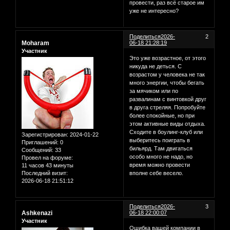
провести, раз всё старое им
уже не интересно?
Поделиться
2026-
2
Moharam
06-18 21:28:19
Участник
Это уже возрастное, от этого
никуда не деться. С
возрастом у человека не так
много энергии, чтобы бегать
за мячиком или по
развалинам с винтовкой друг
в друга стреляя. Попробуйте
более спокойные, но при
этом активные виды отдыха.
Сходите в боулинг-клуб или
Зарегистрирован
: 2024-01-22
выберитесь поиграть в
Приглашений:
0
бильярд. Там двигаться
Сообщений:
33
особо много не надо, но
Провел на форуме:
время можно провести
11 часов 43 минуты
вполне себе весело.
Последний визит:
2026-06-18 21:51:12
Поделиться
2026-
3
Ashkenazi
06-18 22:00:07
Участник
Ошибка вашей компании в