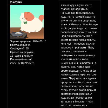
Участник
У меня друзья уже как-то
стареть начали что ли.
Раньше как-то выбирались
куда-то, то на страйкбол, то
мячик погонять в спортзале,
то на рыбалочку, то ещё куда-
то. А тут уже пару лет только
собираемся у кого-то на даче
шашлыки пожарить или в
каком-то баре пивка попить.
Зарегистрирован
: 2024-01-18
Мне, честно говоря, скучно
Приглашений:
0
так время проводить. Пару
Сообщений:
55
раз уже отказывался
Провел на форуме:
выбираться с ними, потому
12 часов 1 минуту
что опять одно и то же.
Последний визит:
2026-06-18 21:25:21
Сидишь пьёшь и болтаешь о
работе. Всё. Хотел одно
время подсадить их хотя бы
на настольные игры, но тоже
мимо. Пару таких посиделок
вроде весело было, но потом
опять начали ныть, что не
очень заходит такой формат
времяпрепровождения. А
куда бы их посоветовали
затащить в Москве, чтобы
как-то активно время