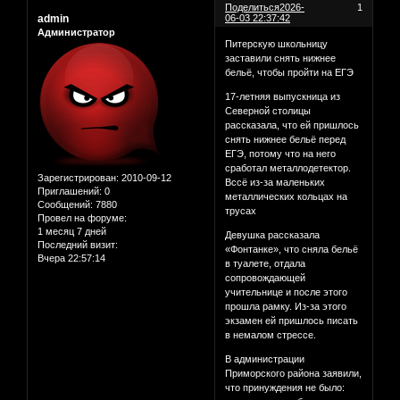
Поделиться
2026-
1
admin
06-03 22:37:42
Администратор
Питерскую школьницу
заставили снять нижнее
бельё, чтобы пройти на ЕГЭ
17-летняя выпускница из
Северной столицы
рассказала, что ей пришлось
снять нижнее бельё перед
ЕГЭ, потому что на него
сработал металлодетектор.
Зарегистрирован
: 2010-09-12
Вссё из-за маленьких
Приглашений:
0
металлических кольцах на
Сообщений:
7880
трусах
Провел на форуме:
1 месяц 7 дней
Девушка рассказала
Последний визит:
«Фонтанке», что сняла бельё
Вчера 22:57:14
в туалете, отдала
сопровождающей
учительнице и после этого
прошла рамку. Из-за этого
экзамен ей пришлось писать
в немалом стрессе.
В администрации
Приморского района заявили,
что принуждения не было: