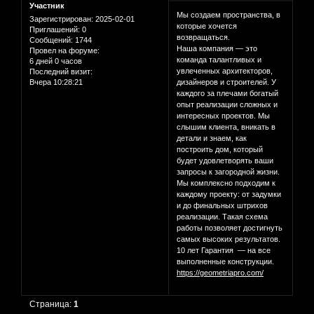
Участник
Мы создаем пространства, в
Зарегистрирован
: 2025-02-01
которые хочется
Приглашений:
0
возвращаться.
Сообщений:
1744
Наша компания — это
Провел на форуме:
команда талантливых и
6 дней 0 часов
увлеченных архитекторов,
Последний визит:
Вчера 10:28:21
дизайнеров и строителей. У
каждого за плечами богатый
опыт реализации сложных и
интересных проектов. Мы
слышим клиента, вникать в
детали и знаем, как
построить дом, который
будет удовлетворять ваши
запросы к загородной жизни.
Мы комплексно подходим к
каждому проекту: от задумки
и до финальных штрихов
реализации. Такая схема
работы позволяет достигнуть
самых высоких результатов.
10 лет Гарантия — на все
выполненные конструкции.
https://geometriapro.com/
Страница:
1