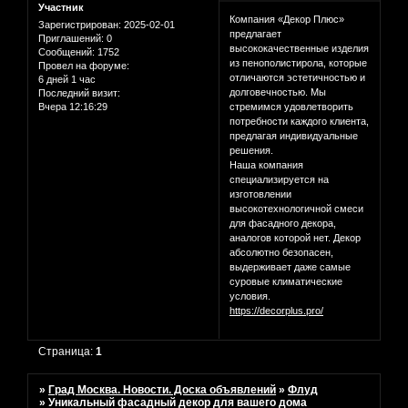
Участник
Компания «Декор Плюс»
Зарегистрирован
: 2025-02-01
предлагает
Приглашений:
0
высококачественные изделия
Сообщений:
1752
из пенополистирола, которые
Провел на форуме:
отличаются эстетичностью и
6 дней 1 час
долговечностью. Мы
Последний визит:
Вчера 12:16:29
стремимся удовлетворить
потребности каждого клиента,
предлагая индивидуальные
решения.
Наша компания
специализируется на
изготовлении
высокотехнологичной смеси
для фасадного декора,
аналогов которой нет. Декор
абсолютно безопасен,
выдерживает даже самые
суровые климатические
условия.
https://decorplus.pro/
Страница:
1
»
Град Москва. Новости. Доска объявлений
»
Флуд
»
Уникальный фасадный декор для вашего дома