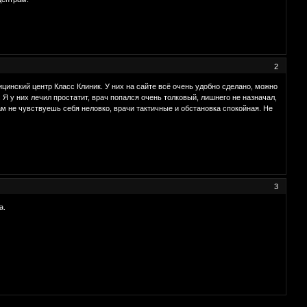
2
ицинский центр Класс Клиник. У них на сайте всё очень удобно сделано, можно
Я у них лечил простатит, врач попался очень толковый, лишнего не назначал,
ам не чувствуешь себя неловко, врачи тактичные и обстановка спокойная. Не
3
а.