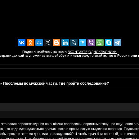
Подписывайтесь на нас в
ВКОНТАКТЕ
ОДНОКЛАСНИКИ
траницах сайта упоминается фейсбук и инстаграм, то знайте, что в России он
»
Проблемы по мужской части. Где пройти обследование?
, что после переохлаждения на рыбалке появились неприятные тянущие ощущения в паху
ю, что надо идти сдаваться врачам, пока в хроническую стадию не перешло. Подскажи
обы прямо в этот же день или на следующий? И чтобы врач был опытный, а не вчерашни
ро этот кошмар. Буду благодарен за любые отзывы и советы по частным медицинским 