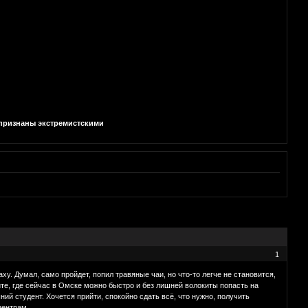
и признаны экстремистскими
1
. Думал, само пройдет, попил травяные чаи, но что-то легче не становится,
те, где сейчас в Омске можно быстро и без лишней волокиты попасть на
й студент. Хочется прийти, спокойно сдать всё, что нужно, получить
центрам.