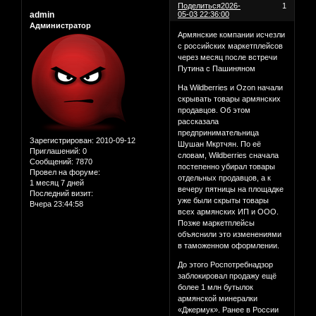
Поделиться
2026-
1
admin
05-03 22:36:00
Администратор
Армянские компании исчезли
с российских маркетплейсов
через месяц после встречи
Путина с Пашиняном
На Wildberries и Ozon начали
скрывать товары армянских
продавцов. Об этом
рассказала
предпринимательница
Зарегистрирован
: 2010-09-12
Шушан Мкртчян. По её
Приглашений:
0
словам, Wildberries сначала
Сообщений:
7870
постепенно убирал товары
Провел на форуме:
отдельных продавцов, а к
1 месяц 7 дней
вечеру пятницы на площадке
Последний визит:
уже были скрыты товары
Вчера 23:44:58
всех армянских ИП и ООО.
Позже маркетплейсы
объяснили это изменениями
в таможенном оформлении.
До этого Роспотребнадзор
заблокировал продажу ещё
более 1 млн бутылок
армянской минералки
«Джермук». Ранее в России