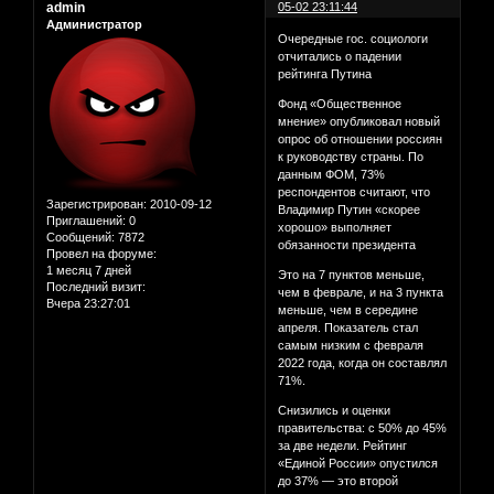
admin
05-02 23:11:44
Администратор
Очередные гос. социологи
отчитались о падении
рейтинга Путина
Фонд «Общественное
мнение» опубликовал новый
опрос об отношении россиян
к руководству страны. По
данным ФОМ, 73%
респондентов считают, что
Зарегистрирован
: 2010-09-12
Владимир Путин «скорее
Приглашений:
0
хорошо» выполняет
Сообщений:
7872
обязанности президента
Провел на форуме:
1 месяц 7 дней
Это на 7 пунктов меньше,
Последний визит:
чем в феврале, и на 3 пункта
Вчера 23:27:01
меньше, чем в середине
апреля. Показатель стал
самым низким с февраля
2022 года, когда он составлял
71%.
Снизились и оценки
правительства: с 50% до 45%
за две недели. Рейтинг
«Единой России» опустился
до 37% — это второй