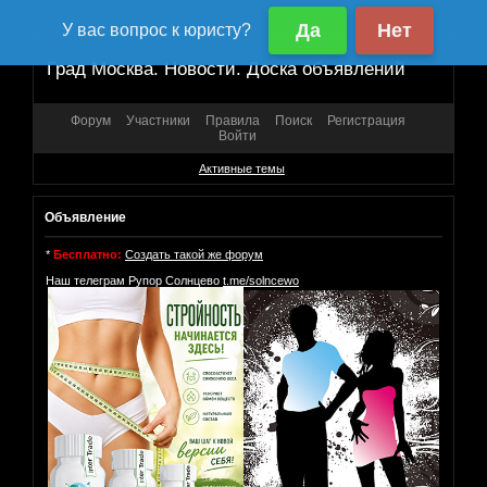
Град Москва. Новости. Доска объявлений
Форум
Участники
Правила
Поиск
Регистрация
Войти
Активные темы
Объявление
*
Бесплатно:
Создать такой же форум
Наш телеграм Рупор Солнцево
t.me/solncewo