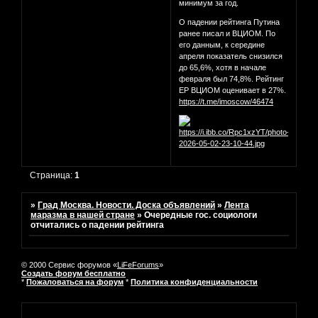
минимум за год.
О падении рейтинга Путина
ранее писал и ВЦИОМ. По
его данным, к середине
апреля показатель снизился
до 65,6%, хотя в начале
февраля был 74,8%. Рейтинг
ЕР ВЦИОМ оценивает в 27%.
https://t.me/imoscow/46474
Страница:
1
»
Град Москва. Новости. Доска объявлений
»
Лента
маразма в нашей стране
»
Очередные гос. социологи
отчитались о падении рейтинга
© 2000 Сервис форумов «
LiFeForums
»
Создать форум бесплатно
*
Пожаловаться на форум
*
Политика конфиденциальности