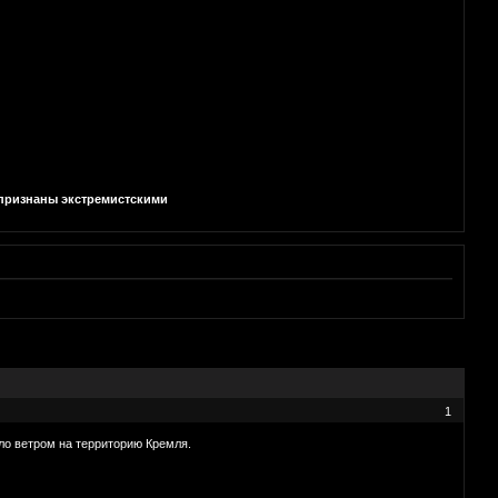
и признаны экстремистскими
1
ло ветром на территорию Кремля.