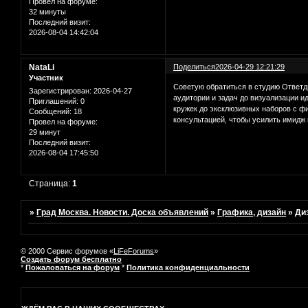
Провел на форуме:
32 минуты
Последний визит:
2026-08-04 14:42:04
NataLi
Поделиться
2026-04-29 12:21:29
Участник
Советую обратиться в студию Ответд
Зарегистрирован
: 2026-04-27
аудитории и задач до визуализации и
Приглашений:
0
кружек до эксклюзивных наборов с ф
Сообщений:
18
консультацией, чтобы усилить имидж 
Провел на форуме:
29 минут
Последний визит:
2026-08-04 17:45:50
Страница:
1
»
Град Москва. Новости. Доска объявлений
»
Графика, дизайн
»
Ди
© 2000 Сервис форумов «
LiFeForums
»
Создать форум бесплатно
*
Пожаловаться на форум
*
Политика конфиденциальности