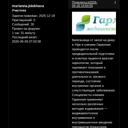
Поделиться
2026-
1
marianna.jolokhava
04-26 14:54:55
Участник
Зарегистрирован
: 2025-12-18
Приглашений:
0
Сообщений:
30
Провел на форуме:
1 час 31 минуту
Последний визит:
Капельница от запоя на дому
2026-06-09 07:03:38
в Уфе в клинике Гармония
проводится после
предварительной подготовки
и осмотра пациента врачом-
наркологом, который
оценивает показания и
противопоказания,
длительность трезвого
периода, состояние
внутренних органов и
сопутствующие заболевания.
Специалисты клиники
Гармония применяют
несколько различных
методик кодирования —
медикаментозное
внутривенное и
внутримышечное введение
препаратов-блокаторов,