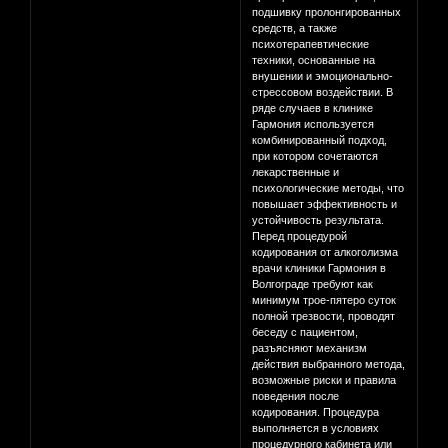
подшивку пролонгированных
средств, а также
психотерапевтические
техники, основанные на
внушении и эмоционально-
стрессовом воздействии. В
ряде случаев в клинике
Гармония используется
комбинированный подход,
при котором сочетаются
лекарственные и
психологические методы, что
повышает эффективность и
устойчивость результата.
Перед процедурой
кодирования от алкоголизма
врачи клиники Гармония в
Волгограде требуют как
минимум трое-пятеро суток
полной трезвости, проводят
беседу с пациентом,
разъясняют механизм
действия выбранного метода,
возможные риски и правила
поведения после
кодирования. Процедура
выполняется в условиях
процедурного кабинета или