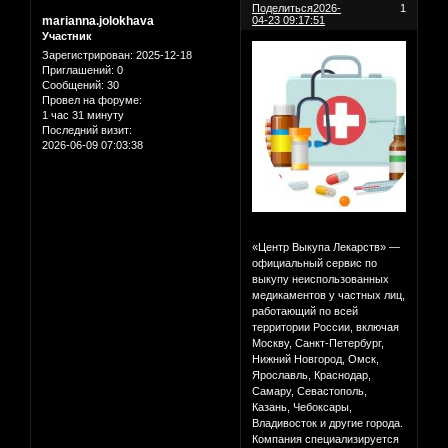
Поделиться
2026-
1
marianna.jolokhava
04-23 09:17:51
Участник
Зарегистрирован
: 2025-12-18
Приглашений:
0
Сообщений:
30
Провел на форуме:
1 час 31 минуту
Последний визит:
2026-06-09 07:03:38
«Центр Выкупа Лекарств» —
официальный сервис по
выкупу неиспользованных
медикаментов у частных лиц,
работающий по всей
территории России, включая
Москву, Санкт-Петербург,
Нижний Новгород, Омск,
Ярославль, Краснодар,
Самару, Севастополь,
Казань, Чебоксары,
Владивосток и другие города.
Компания специализируется