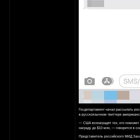
Госдепартамент начал рассылать ро
в русскоязычном твиттере американ
— США вознаградят тех, кто поможет
награду до $10 млн, — говорится в с
Представитель российского МИД Захар