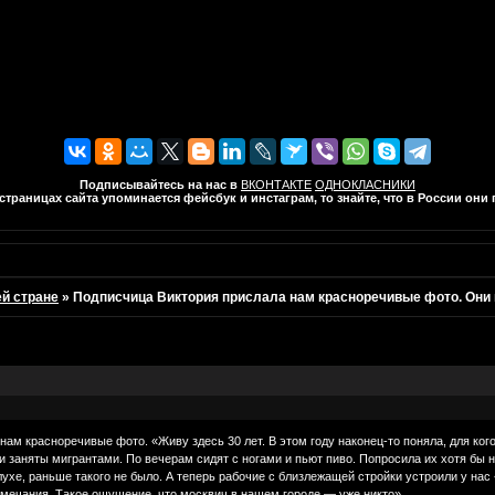
Подписывайтесь на нас в
ВКОНТАКТЕ
ОДНОКЛАСНИКИ
траницах сайта упоминается фейсбук и инстаграм, то знайте, что в России он
ей стране
»
Подписчица Виктория прислала нам красноречивые фото. Они
ам красноречивые фото. «Живу здесь 30 лет. В этом году наконец-то поняла, для ког
и заняты мигрантами. По вечерам сидят с ногами и пьют пиво. Попросила их хотя бы 
ухе, раньше такого не было. А теперь рабочие с близлежащей стройки устроили у нас 
амечания. Такое ощущение, что москвич в нашем городе — уже никто».