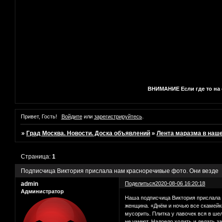
ВНИМАНИЕ Если где то на с
Привет, Гость!
Войдите
или
зарегистрируйтесь
.
»
Град Москва. Новости. Доска объявлений
»
Лента маразма в наш
Страница:
1
Подписчица Виктория прислала нам красноречивые фото. Они везде
admin
Поделиться
2020-08-06 16:20:18
Администратор
Наша подписчица Виктория прислала н
женщина. «Днём и ночью все скамейк
мусорить. Плитка у лавочек вся в шел
не умеют. Надоело ходить и делать з