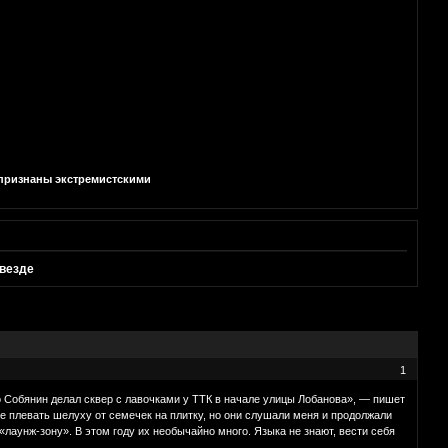
и признаны экстремистскими
 везде
1
о Собянин делал сквер с лавочками у ТТК в начале улицы Лобанова», — пишет
не плевать шелуху от семечек на плитку, но они слушали меня и продолжали
«лаунж-зону». В этом году их необычайно много. Языка не знают, вести себя