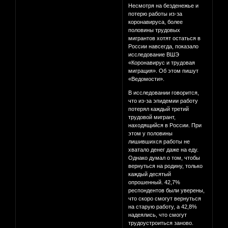
Несмотря на безденежье и
потерю работы из-за
коронавируса, более
половины трудовых
мигрантов хотят остаться в
России навсегда, показало
исследование ВШЭ
«Коронавирус и трудовая
миграция». Об этом пишут
«Ведомости».
В исследовании говорится,
что из-за эпидемии работу
потерял каждый третий
трудовой мигрант,
находящийся в России. При
этом у половины
лишившихся работы не
хватало денег даже на еду.
Однако думал о том, чтобы
вернуться на родину, только
каждый десятый
опрошенный. 42,7%
респондентов были уверены,
что скоро смогут вернуться
на старую работу, а 42,8%
надеялись, что смогут
трудоустроиться заново.