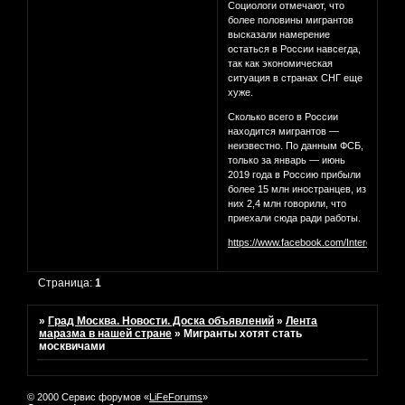
Социологи отмечают, что
более половины мигрантов
высказали намерение
остаться в России навсегда,
так как экономическая
ситуация в странах СНГ еще
хуже.
Сколько всего в России
находится мигрантов —
неизвестно. По данным ФСБ,
только за январь — июнь
2019 года в Россию прибыли
более 15 млн иностранцев, из
них 2,4 млн говорили, что
приехали сюда ради работы.
https://www.facebook.com/InterestingM
Страница:
1
»
Град Москва. Новости. Доска объявлений
»
Лента
маразма в нашей стране
»
Мигранты хотят стать
москвичами
© 2000 Сервис форумов «
LiFeForums
»