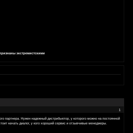
и признаны экстремистскими
1
го партнера. Нужен надежный дистрибьютор, у которого можно на постоянной
тоит начать диалог, у кого хороший сервис и отзывчивые менеджеры.