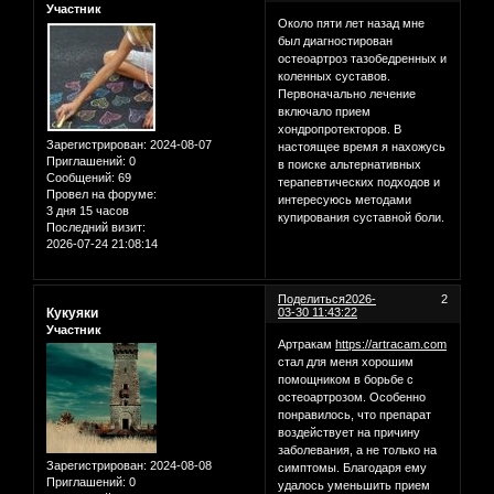
Участник
Около пяти лет назад мне
был диагностирован
остеоартроз тазобедренных и
коленных суставов.
Первоначально лечение
включало прием
хондропротекторов. В
Зарегистрирован
: 2024-08-07
настоящее время я нахожусь
Приглашений:
0
в поиске альтернативных
Сообщений:
69
терапевтических подходов и
Провел на форуме:
интересуюсь методами
3 дня 15 часов
купирования суставной боли.
Последний визит:
2026-07-24 21:08:14
Поделиться
2026-
2
Кукуяки
03-30 11:43:22
Участник
Артракам
https://artracam.com
стал для меня хорошим
помощником в борьбе с
остеоартрозом. Особенно
понравилось, что препарат
воздействует на причину
заболевания, а не только на
Зарегистрирован
: 2024-08-08
симптомы. Благодаря ему
Приглашений:
0
удалось уменьшить прием