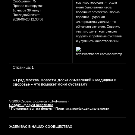
Сообщений:
75
кортикостероидов, что для
Провел на форуме:
меня было важно из-за
16 часов 39 минут
побочных эффектов. Форма
Последний визит:
порошка - удобная
2026-06-23 12:33:56
альтернатива уколам, что
облегчает лечение. Советую
тем, кто хочет комплексно
подойти к проблеме суставов
и улучшить качество жизни.
Страница:
1
»
Град Москва. Новости. Доска объявлений
»
Медицина и
здоровье
»
Что поможет моим суставам?
© 2000 Сервис форумов «
LiFeForums
»
Создать форум бесплатно
*
Пожаловаться на форум
*
Политика конфиденциальности
ЖДЁМ ВАС В НАШИХ СООБЩЕСТВАХ