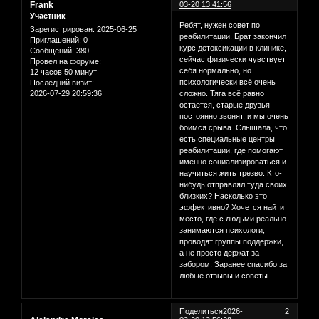
Frank
03-20 13:41:56
Участник
Ребят, нужен совет по
Зарегистрирован
: 2025-06-25
реабилитации. Брат закончил
Приглашений:
0
курс детоксикации в клинике,
Сообщений:
380
сейчас физически чувствует
Провел на форуме:
себя нормально, но
12 часов 50 минут
психологически всё очень
Последний визит:
2026-07-29 20:59:36
сложно. Тяга всё равно
остается, старые друзья
постоянно звонят, и мы очень
боимся срыва. Слышала, что
есть специальные центры
реабилитации, где помогают
именно социализироваться и
научиться жить трезво. Кто-
нибудь отправлял туда своих
близких? Насколько это
эффективно? Хочется найти
место, где с людьми реально
занимаются психологи,
проводят группы поддержки,
а не просто держат за
забором. Заранее спасибо за
любые отзывы и советы.
Поделиться
2026-
2