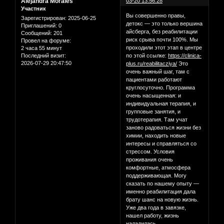
Alejandra Morales
03-20 13:56:28
Участник
Вы совершенно правы,
Зарегистрирован
: 2025-06-25
детокс — это только вершина
Приглашений:
0
айсберга, без реабилитации
Сообщений:
201
риск срыва почти 100%. Мы
Провел на форуме:
проходили этот этап в центре
2 часа 55 минут
по этой ссылке:
https://clinica-
Последний визит:
2026-07-29 20:47:50
plus.ru/reabilitacziya/
Это
очень важный шаг, там с
пациентами работают
круглосуточно. Программа
очень насыщенная: и
индивидуальная терапия, и
групповые занятия, и
трудотерапия. Там учат
заново радоваться жизни без
химии, находить новые
интересы и справляться со
стрессом. Условия
проживания очень
комфортные, атмосфера
поддерживающая. Могу
сказать по нашему опыту —
именно реабилитация дала
брату шанс на новую жизнь.
Уже два года в завязке,
нашел работу, жизнь
наладилась.