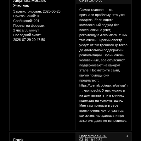
Alejandra Morales
03-19 16:40:55
Участник
Самое главное — вы
Зарегистрирован
: 2025-06-25
признали проблему, это уже
Приглашений:
0
полдела. Если ищете
Сообщений:
201
комплексный подход без
Провел на форуме:
постановки на учет,
2 часа 55 минут
рекомендую АлкоБлаго. У них
Последний визит:
2026-07-29 20:47:50
там очень широкий спектр
услуг: от экстренного детокса
до длительной поддержки и
реабилитации. Врачи очень
человечные, всё объясняют,
поддерживают на каждом
этапе. Посмотрите сами,
какую помощь они
предлагают:
https://tver.alcoblago.ru/uslugi/narkol
… -pomosch/.
У них можно и
на дом вызвать, и в клинику
приехать на консультацию.
Мне там помогли в свое
время очень круто, уже год
как жизнь наладилась и про
алкоголь даже не вспоминаю.
Поделиться
2026-
3
Frank
03-19 19:12:54