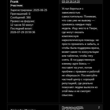
Frank
03-19 16:14:20
Участник
Устал бороться с
Зарегистрирован
: 2025-06-25
зависимостью
Приглашений:
0
самостоятельно. Понимаю,
Сообщений:
380
что сам уже не вывожу —
Провел на форуме:
срываюсь каждые пару
12 часов 50 минут
недель. Ищу место в Твери,
Последний визит:
2026-07-29 20:59:36
где могут оказать
комплексную
наркологическую помощь: не
просто прокапать и забыть, а
чтобы была поддержка врача,
может какие-то консультации
или таблетки, чтобы тягу
снять. В государственную
клинику идти боюсь —
поставят на учет, потом
проблем с правами и работой
не оберешься. Посоветуйте
частный центр с хорошей
репутацией, где реально
помогают людям вылезти из
этой ямы и не смотрят
свысока.
Поделиться
2026-
2