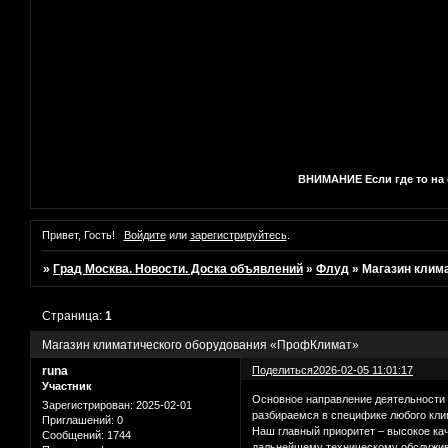
ВНИМАНИЕ Если где то на с
Привет, Гость!
Войдите
или
зарегистрируйтесь
.
»
Град Москва. Новости. Доска объявлений
»
Флуд
»
Магазин клим
Страница:
1
Магазин климатического оборудования «ПрофКлимат»
runa
Поделиться
2026-02-05 11:01:17
Участник
Основное направление деятельности 
Зарегистрирован
: 2025-02-01
разбираемся в специфике любого кли
Приглашений:
0
Наш главный приоритет – высокое кач
Сообщений:
1744
дальнейшему техническому обслужи