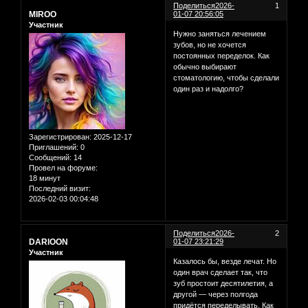
Поделиться
2026-
1
MIROO
01-07 20:56:05
Участник
Нужно заняться лечением
зубов, но не хочется
постоянных переделок. Как
обычно выбирают
стоматологию, чтобы сделали
один раз и надолго?
Зарегистрирован
: 2025-12-17
Приглашений:
0
Сообщений:
14
Провел на форуме:
18 минут
Последний визит:
2026-02-03 00:04:48
Поделиться
2026-
2
DARIOON
01-07 23:21:29
Участник
Казалось бы, везде лечат. Но
один врач сделает так, что
зуб простоит десятилетия, а
другой — через полгода
придётся переделывать. Как