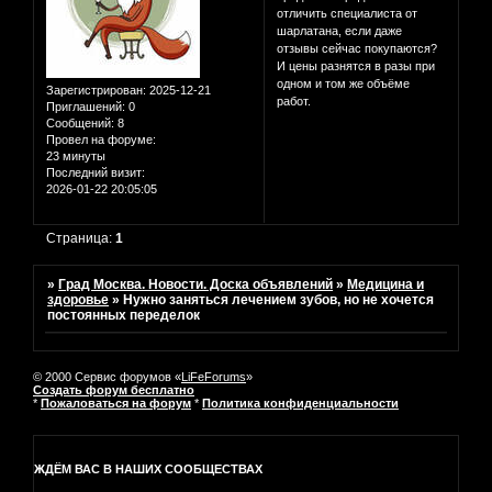
отличить специалиста от
шарлатана, если даже
отзывы сейчас покупаются?
И цены разнятся в разы при
одном и том же объёме
Зарегистрирован
: 2025-12-21
работ.
Приглашений:
0
Сообщений:
8
Провел на форуме:
23 минуты
Последний визит:
2026-01-22 20:05:05
Страница:
1
»
Град Москва. Новости. Доска объявлений
»
Медицина и
здоровье
»
Нужно заняться лечением зубов, но не хочется
постоянных переделок
© 2000 Сервис форумов «
LiFeForums
»
Создать форум бесплатно
*
Пожаловаться на форум
*
Политика конфиденциальности
ЖДЁМ ВАС В НАШИХ СООБЩЕСТВАХ