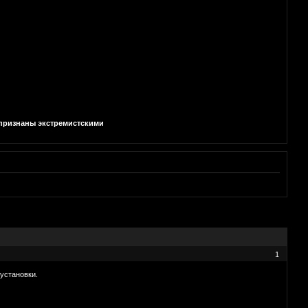
и признаны экстремистскими
1
 установки.