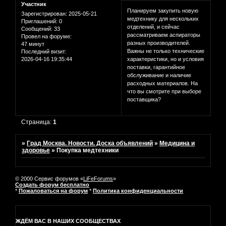
Участник
Планируем закупить новую
Зарегистрирован
: 2025-05-21
медтехнику для нескольких
Приглашений:
0
отделений, и сейчас
Сообщений:
33
рассматриваем аспираторы
Провел на форуме:
разных производителей.
47 минут
Важны не только технические
Последний визит:
2026-04-16 19:35:44
характеристики, но и условия
поставки, гарантийное
обслуживание и наличие
расходных материалов. На
что вы смотрите при выборе
поставщика?
Страница:
1
»
Град Москва. Новости. Доска объявлений
»
Медицина и
здоровье
»
Покупка медтехники
© 2000 Сервис форумов «
LiFeForums
»
Создать форум бесплатно
*
Пожаловаться на форум
*
Политика конфиденциальности
ЖДЁМ ВАС В НАШИХ СООБЩЕСТВАХ