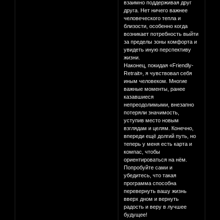
взаимно поддерживая друг
друга. Нет ничего важнее
человеческого тепла и
близости, особенно когда
возникает потребность выйти
за пределы зоны комфорта и
увидеть иную перспективу
жизни.
Наконец, покидая «Friendly-
Retrait», я чувствовал себя
иным человеком. Многие
важные моменты, ранее
казавшиеся
непреодолимыми, внезапно
потеряли значимость,
уступив место новым
взглядам и целям. Конечно,
впереди ещё долгий путь, но
теперь у меня есть карта и
компас, чтобы
ориентироваться на нём.
Попробуйте сами и
убедитесь, что такая
программа способна
перевернуть вашу жизнь
вверх дном и вернуть
радость и веру в лучшее
будущее!