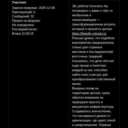
Участник
Эй, ребята! Хотелось бы
Зарегистрирован
: 2025-12-06
поговорить с вами о чём-то
Приглашений:
0
необычном и
Сообщений:
32
захватывающем —
Провел на форуме:
трансформационном ретрите,
Не определено
который я прошёл в центре
Последний визит:
Вчера 11:08:18
https://friendly-retreat.ru/
.
Раньше думал, что подобное
мероприятие предназначено
только для странных
мистиков и последователей
восточных традиций.
Оказалось, что дело обстоит
куда проще и понятнее:
каждый из нас способен
найти силу и ресурс для
преобразования собственной
жизни.
Впервые попав на
территорию центра, сразу
обратил внимание на
природную красоту и
аккуратную инфраструктуру.
Создавалось впечатление,
что находишься далеко от
цивилизации, где царят покой
и умиротворение. Первым