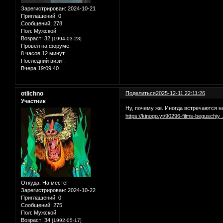
Зарегистрирован
: 2024-10-21
Приглашений:
0
Сообщений:
278
Пол:
Мужской
Возраст:
32
[1994-03-23]
Провел на форуме:
8 часов 12 минут
Последний визит:
Вчера 19:09:40
otlichno
Поделиться
2025-12-11 22:11:26
Участник
Ну, почему же. Иногда встречаются 
https://kinogo.yt/90296-films-beguschiy
Откуда:
На месте!
Зарегистрирован
: 2024-10-22
Приглашений:
0
Сообщений:
275
Пол:
Мужской
Возраст:
34
[1992-05-17]