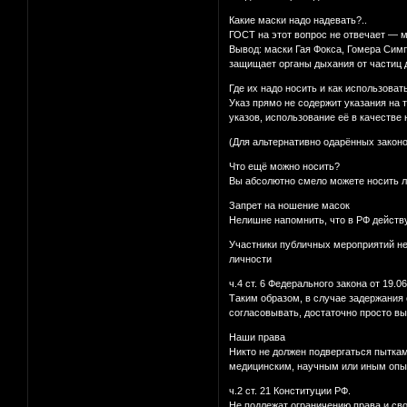
Какие маски надо надевать?..
ГОСТ на этот вопрос не отвечает — м
Вывод: маски Гая Фокса, Гомера Симп
защищает органы дыхания от частиц 
Где их надо носить и как использоват
Указ прямо не содержит указания на т
указов, использование её в качестве 
(Для альтернативно одарённых закон
Что ещё можно носить?
Вы абсолютно смело можете носить лю
Запрет на ношение масок
Нелишне напомнить, что в РФ действу
Участники публичных мероприятий не
личности
ч.4 ст. 6 Федерального закона от 19
Таким образом, в случае задержания 
согласовывать, достаточно просто вый
Наши права
Никто не должен подвергаться пытка
медицинским, научным или иным опы
ч.2 ст. 21 Конституции РФ.
Не подлежат ограничению права и своб