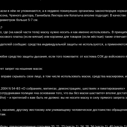
аски в нём не упоминаются, а в недавно покинувших организмы законотворцев нормат
сона, Чумного доктора, Ганнибала Лектера или Копатыча вполне подходят. В качестве
диаметром больше 5-7 см.
ь?
о, где (на какой части тела) маску нужно носить и как именно использовать. В принци
носового платка (если мягкая) или корзинки для товаров (если жёсткая) также отвечает
одателей сообщаю: средства индивидуальной защиты не используются, а применяются
бое средство защиты дыхания, если того пожелаете: от костюма ОЗК до войскового п
ет запрет на ношение масок:
 вправе скрывать свое лицо, в том числе использовать маски, средства маскировки,
.06.2004 N 54-ФЗ «О собраниях, митингах, демонстрациях, шествиях и пикетированиях»
сотрудниками полиции «на основании того, что вы без маски шастаете» вполне достато
ти) – и претензий к вам быть не должно: вы не носите маску в силу прямого запрета з
м, насилию, другому жестокому или унижающему человеческое достоинство обращению 
там.
оды, предусмотренные статьями 20, 21, 23 (часть 1), 24, 28, 34 (часть 1), 40 (часть 