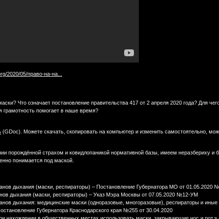
.org/2020/05/право-на-на...
маски? Что означает постановление правительства 417 от 2 апреля 2020 года? Для чег
я грамотность помогает в наше время?
ь
(GDoc). Можете скачать, скопировать на компьютер и изменить самостоятельно, може
ении порождённой страхом и ковидлопаникой нормативной базы, имеем неразбериху и 
енно понимается под маской.
анов дыхания (маски, респираторы) – Постановление Губернатора МО от 01.05.2020 N
нов дыхания (маски, респираторы) – Указ Мэра Москвы от 07.05.2020 №12-УМ
анов дыхания: медицинские маски (одноразовые, многоразовые), респираторы и ины
Постановление Губернатора Краснодарского края №255 от 30.04.2020
при нахождении в общественных местах использовать маски, закрывающие нос и рот.»