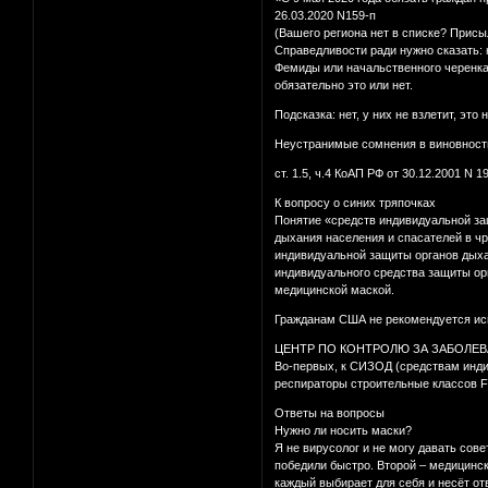
26.03.2020 N159-п
(Вашего региона нет в списке? Присы
Справедливости ради нужно сказать:
Фемиды или начальственного черенка
обязательно это или нет.
Подсказка: нет, у них не взлетит, это
Неустранимые сомнения в виновности 
ст. 1.5, ч.4 КоАП РФ от 30.12.2001 N 
К вопросу о синих тряпочках
Понятие «средств индивидуальной за
дыхания населения и спасателей в чр
индивидуальной защиты органов дыхан
индивидуального средства защиты орг
медицинской маской.
Гражданам США не рекомендуется ис
ЦЕНТР ПО КОНТРОЛЮ ЗА ЗАБОЛЕВ
Во-первых, к СИЗОД (средствам инди
респираторы строительные классов FF
Ответы на вопросы
Нужно ли носить маски?
Я не вирусолог и не могу давать сове
победили быстро. Второй – медицинс
каждый выбирает для себя и несёт от