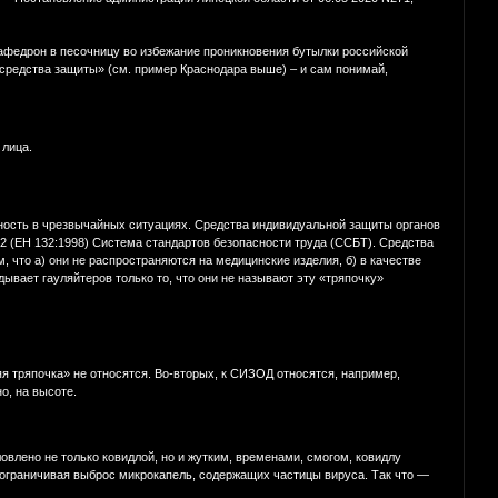
афедрон в песочницу во избежание проникновения бутылки российской
 средства защиты» (см. пример Краснодара выше) – и сам понимай,
 лица.
ость в чрезвычайных ситуациях. Средства индивидуальной защиты органов
2 (ЕН 132:1998) Система стандартов безопасности труда (ССБТ). Средства
 что а) они не распространяются на медицинские изделия, б) в качестве
ывает гауляйтеров только то, что они не называют эту «тряпочку»
 тряпочка» не относятся. Во-вторых, к СИЗОД относятся, например,
о, на высоте.
ловлено не только ковидлой, но и жутким, временами, смогом, ковидлу
 ограничивая выброс микрокапель, содержащих частицы вируса. Так что —