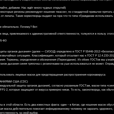
лайте, добавим. Нас ждёт много чудных открытий)
 некоторые регионы рекомендуют ношение «масок», по стандартной привычке прятать 
 от лопаты. Такие нормотворцы выдают на гора что-то типа «Гражданам использовать
 не обязательно. Почему? Вот:
лица, привлекаемого к административной ответственности, толкуются в пользу этого
195-ФЗ
щиты органов дыхания» (далее — СИЗОД) определено в ГОСТ Р 55446-2013 «Безопасн
езвычайных ситуациях. Классификация», который отсылает нас к ГОСТ Р 12.4.233-201
ия. Термины, определения и обозначения (Переиздание). Из обоих ГОСТов мы узнаём,
анов дыхания синяя тряпочка с резиночками на уши использоваться не может. Оправд
пользовать лицевые маски для предотвращения распространения коронавируса
АНИЯМИ США (CDC)
видуальной защиты органов дыхания), согласно указанным ГОСТам, маски типа «синяя
P1-2, которые защищают от вируса примерно никак. То есть, законотворцы, как обычн
ты в этой области. Есть два известных факта: один – в Китае, где ношение масок обус
кая маска действительно помогает инфицированному человеку не заразить здорового,
ветственность за свой выбор.