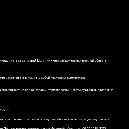
о надо знать свои права? Могут ли указы региональных властей обязать
те распечатать и носить с собой несколько экземпляров.
безграмотность в использовании терминологии. Власти субъектов проявляют
o 222-ПГ
е их заменяющие текстильные изделия, обеспечивающие индивидуальную
 — Постановление администрации Липецкой области от 06.05 2020 N271,