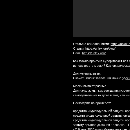
Статья с объяснениями:
https://unlex
Статьи:
https://unlex.org/blog/
Сайт:
https://unlex.org/
Как можно пройти в супермаркет без 
использовать маски? Как юридическа
Для нетерпеливых
Скачать бланк заявления можно
здес
Маски бывают разные
Для начала, мы, как всегда при изуч
самодеятельность даже в том, что им
Посмотрим на примерах:
средства индивидуальной защиты орг
средств индивидуальной защиты орга
средства индивидуальной защиты орг
защиту органов дыхания человека – 
«С 9 мая 2020 года обязать граждан 