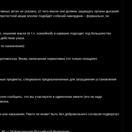
ивных актах не указано, от чего маски они должны защищать органы дыхания.
 протестной акции вполне подойдёт собачий намордник – формально, он
пе, ношение маски (в т.ч. хоккейной) в кармане подходит под большинство
 действию указа.
 по назначению)
ротивогаза. Вновь написанная нормативка это только поощряет.
 иные предметы, специально предназначенные для затруднения установления
чно сообщить, что вы участвуете в одиночном пикете (его не надо
акона.
или наказанию. Никто не может быть без добровольного согласия подвергнут
1), 46 — 54 Конституции Российской Федерации.