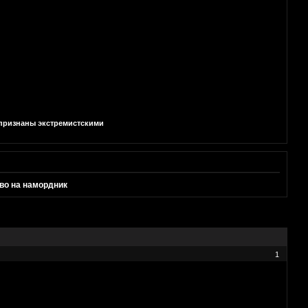
и признаны экстремистскими
во на намордник
1