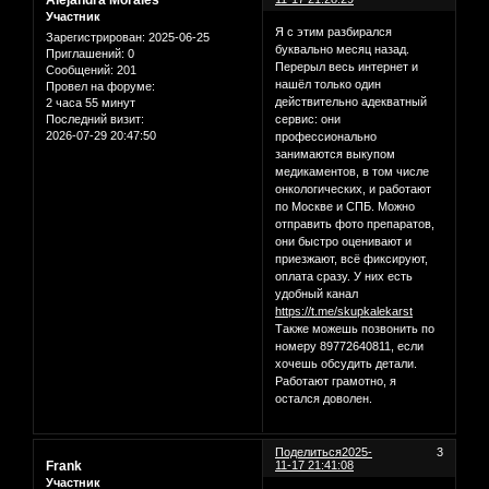
Alejandra Morales
Участник
Я с этим разбирался
Зарегистрирован
: 2025-06-25
буквально месяц назад.
Приглашений:
0
Перерыл весь интернет и
Сообщений:
201
нашёл только один
Провел на форуме:
действительно адекватный
2 часа 55 минут
сервис: они
Последний визит:
2026-07-29 20:47:50
профессионально
занимаются выкупом
медикаментов, в том числе
онкологических, и работают
по Москве и СПБ. Можно
отправить фото препаратов,
они быстро оценивают и
приезжают, всё фиксируют,
оплата сразу. У них есть
удобный канал
https://t.me/skupkalekarst
Также можешь позвонить по
номеру 89772640811, если
хочешь обсудить детали.
Работают грамотно, я
остался доволен.
Поделиться
2025-
3
Frank
11-17 21:41:08
Участник