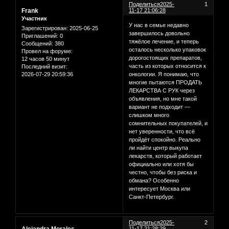
Поделиться
2025-
1
Frank
11-17 21:06:28
Участник
У нас в семье недавно
Зарегистрирован
: 2025-06-25
завершилось довольно
Приглашений:
0
тяжёлое лечение, и теперь
Сообщений:
380
осталось несколько упаковок
Провел на форуме:
дорогостоящих препаратов,
12 часов 50 минут
часть из которых относится к
Последний визит:
2026-07-29 20:59:36
онкологии. Я понимаю, что
многие пытаются ПРОДАТЬ
ЛЕКАРСТВА С РУК через
объявления, но мне такой
вариант не подходит —
слишком много
сомнительных покупателей, и
нет уверенности, что всё
пройдёт спокойно. Реально
ли найти центр выкупа
лекарств, который работает
официально или хотя бы
честно, чтобы без риска и
обмана? Особенно
интересует Москва или
Санкт-Петербург.
Поделиться
2025-
2
11-17 21:28:29