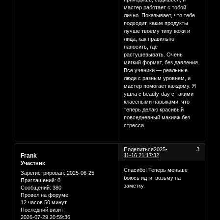
мастер работает с тобой
лично. Показывает, что тебе
подходит, какие продукты
лучше твоему типу кожи и
лица, как правильно
наносить, где
растушевывать. Очень
мягкий формат, без давления.
Все ученики — реальные
люди с разным уровнем, и
мастер помогает каждому. Я
ушла с beauty-day с такими
классными навыками, что
теперь делаю красивый
повседневный макияж без
стресса.
Поделиться
2025-
3
Frank
11-16 21:17:32
Участник
Спасибо! Теперь меньше
Зарегистрирован
: 2025-06-25
боюсь идти, возьму на
Приглашений:
0
заметку.
Сообщений:
380
Провел на форуме:
12 часов 50 минут
Последний визит:
2026-07-29 20:59:36