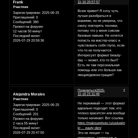
Frank
11-16 20:57:57
Участник
Всем привет! Я хочу чуть
Зарегистрирован
: 2025-06-25
лучше разобраться в
Приглашений:
0
макияже, но не уверена, что
Сообщений:
380
смогу повторять техники,
Провел на форуме:
потому что у меня совсем
12 часов 50 минут
базовые навыки. Не хочется
Последний визит:
2026-07-29 20:59:36
попасть на мастер-класс и
чувствовать себя глупо, если
что-то не получается.
Интересует формат beauty-
day — может, кто-то был?
Есть ли там персональная
помощь или это больше как
лекция/демонстрация?
Поделиться
2025-
2
Alejandra Morales
11-16 21:11:49
Участник
Не переживай — этот формат
Зарегистрирован
: 2025-06-25
идеально подходит тем, кто
Приглашений:
0
«плохо красится» или вообще
Сообщений:
201
только начинает. Вот ссылка:
Провел на форуме:
https://makeupphoto.ru/uslugi/master-
2 часа 55 минут
kl … eauty-den/
Последний визит:
2026-07-29 20:47:50
Это не лекция — ты
приходишь, садишься, и