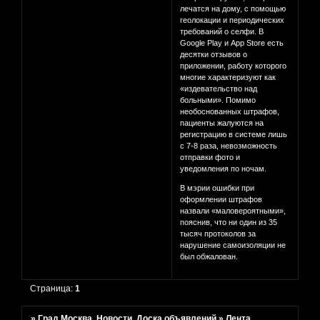
лечатся на дому, с помощью
геолокации и периодических
требований о селфи. В
Google Play и App Store есть
десятки отзывов о
приложении, работу которого
многие характеризуют как
«издевательство над
больными». Помимо
необоснованных штрафов,
пациенты жалуются на
регистрацию в системе лишь
с 7-8 раза, невозможность
отправки фото и
уведомления по ночам.
В мэрии ошибки при
оформлении штрафов
назвали «маловероятными»,
пояснив, что ни один из 35
тысяч протоколов за
нарушение самоизоляции не
был обжалован.
Страница:
1
»
Град Москва. Новости. Доска объявлений
»
Лента